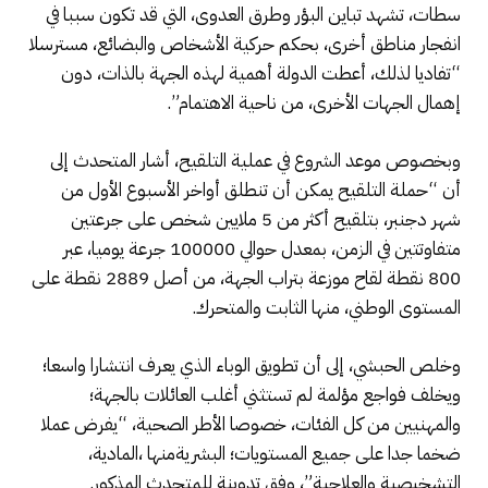
سطات، تشهد تباين البؤر وطرق العدوى، التي قد تكون سببا في
انفجار مناطق أخرى، بحكم حركية الأشخاص والبضائع، مسترسلا
“تفاديا لذلك، أعطت الدولة أهمية لهذه الجهة بالذات، دون
إهمال الجهات الأخرى، من ناحية الاهتمام”.
وبخصوص موعد الشروع في عملية التلقيح، أشار المتحدث إلى
أن “حملة التلقيح يمكن أن تنطلق أواخر الأسبوع الأول من
شهر دجنبر، بتلقيح أكثر من 5 ملايين شخص على جرعتين
متفاوتتين في الزمن، بمعدل حوالي 100000 جرعة يوميا، عبر
800 نقطة لقاح موزعة بتراب الجهة، من أصل 2889 نقطة على
المستوى الوطني، منها الثابت والمتحرك.
وخلص الحبشي، إلى أن تطويق الوباء الذي يعرف انتشارا واسعا؛
ويخلف فواجع مؤلمة لم تستثني أغلب العائلات بالجهة؛
والمهنيين من كل الفئات، خصوصا الأطر الصحية، “يفرض عملا
ضخما جدا على جميع المستويات؛ البشريةمنها ،المادية،
التشخيصية والعلاجية”، وفق تدوينة للمتحدث المذكور.