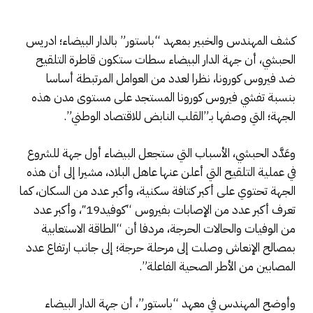
كشف المهندس والخبير بمعهد “باستور” بالدار البيضاء؛ ادريس
الحبشي، أن جهة الدار البيضاء سطات ستكون قاطرة التلقيح
ضد فيروس كورونا، نظرا لعدد من العوامل المرتبطة أساسا
بنسبة تفشي فيروس كورونا المستجد على مستوى مدن هذه
الجهة؛ التي وصفها بـ”القلب النابض للاقتصاد الوطني”.
وعَدَّد الحبشي، الأسباب التي ستجعل البيضاء أول جهة للشروع
في عملية التلقيح التي أعلن عنها عاهل البلاد، مشيرا إلى أن هذه
الجهة تحتوي على أكبر كتافة سكنية، وأكبر عدد من السكان، كما
تعرف أكبر عدد من الإصابات بفيروس “كوفيد19″، وأكبر عدد
من الوفيات والحالات الحرجة، مردفا أن “الطاقة الاستعابية
بمصالح الإنعاش وصلت إلى مرحلة حرجة؛ إلى جانب ارتفاع عدد
المصابين من الأطر الصحية الفاعلة”.
وأوضح المهندس في معهد “باستور”، أن جهة الدار البيضاء