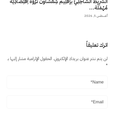
الشَّرِيط السَّاحِلِيّ بإقْلِيم شِفْشَاون ثَرْوَة اِقْتِصَادِيَّة
مُهْمَلَة...
أغسطس 5, 2026
اترك تعليقاً
لن يتم نشر عنوان بريدك الإلكتروني.
الحقول الإلزامية مشار إليها بـ
*