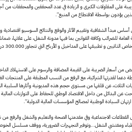
ضرييبة على المقاولات الكبرى و الزيادة في عدد المحققين والمحققات من
الذين يؤدون بواسطة الاقتطاع من المنبع”.
اس مبدأ الشفافية وتقييم الآثار والوقع والنتائج السوسيو اقتصادية وال
نة العامة للضرائب وكافة القوانين بما فيها مدونة الشغل، على علاتها، ضما
خفيض من أسعار الضريبة على القيمة المضافة والرسوم على الاستهلاك ال
ة دعما لقدرتها الشرائية، مع الرفع من النسب المطبقة على المنتجات الف
جمعيات الثلاث، عن قلقها من مستوى حجم هذه المديونية وأثارها السلبية 
لبحث عن البدائل من داخل الاقتصاد الوطني للحفاظ على التوازنات المالية
ن السيادة الوطنية لمصالح المؤسسات المالية الدولية”.
 إلى القطاعات الاجتماعية وفي مقدمتها الصحة والتعليم والشغل والرفع 
الأطباء ومفتشي الشغل…وتوفير التجهيزات الضرورية، ووقف مسلسل الخوصصة 