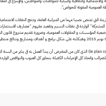
تصادية والاجتماعية والثقافية والبيئية للمواطنات والمواطنين، والإسراع في ا
ة العمومية المفوتة للخواص”.
تي تمتص نصيبا مهما من الميزانية العامة، ودمج النفقات الاجتماعية الضر
لمشتركة” الواردة في نفقات التسيير وتقعيد مفهوم “مصاريف الاستثمارا
ضعية المؤسسات و المقاولات العمومية، وضرورة تقديم مشروع قانون ال
ودعت إلى “تفعيل دليل الحسابات ( le plan comptable) الذي كان من المفترض أن يبدأ العمل
ة للضرائب واتخاذ كل الإجراءات الكفيلة بتجاوز كل العيوب والنواقص الوار