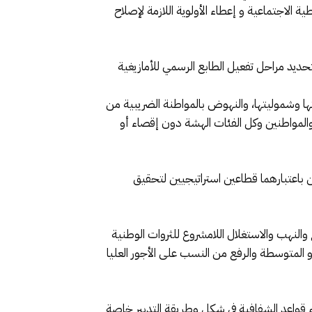
الاجتماعية و إعطاء الأولوية اللازمة لإصلاح
ية لتفعيل البند الخامس من الدستور و تعطيل القانون التنظيمي رقم 16-26 المتعلق بتحديد مراحل تفعيل الطابع الرسمي للأمازيغية
تها وشموليتها، والنهوض بالمواطنة الضريبية من
 والمواطنين وكل الفئات الهشة دون إقصاء أو
 باعتبارهما قطاعين استراتيجيين لتحقيق
 والنهب والاستغلال اللامشروع للثروات الوطنية
و المتوسطة والرفع من النسب على الأجور العليا
 قواعد الشفافية في شكل وطريقة التدبير خاصة