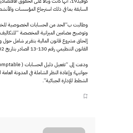
كوفيد19، أنها كانت وبالا على الحقوق الاق
السابقة بما في ذلك استرجاع المؤسسات والأنشط
وطالبت ب”الحد من الحسابات الخصوصية للخزينة ال
وتوضيح مضامين الميزانية المخصصة “للتكاليف ا
إلحاق مشروع قانون المالية بتقرير شامل حول و
القانون التنظيمي رقم 130-13 الصادر بتاريخ 02 نونبر 2015 وهيكلته على شكل برامج و أهداف ومشاريع ونتائج منتظرة مع وضع مؤشرات للتتبع و التقييم؛”.
جوانبها؛ وإعادة النظر الشاملة في المدونة العام
الشطط للإدارة الجبائية”.