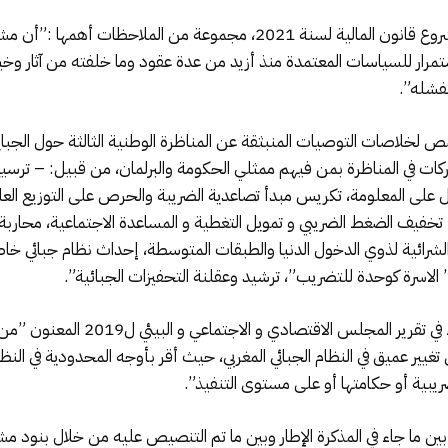
تمرار للسياسات المعتمدة منذ أزيد من عدة عقود وما خلفته من آثار وخ
بفشله”.
 لخلاصات التوصيات المنبثقة عن المناظرة الوطنية الثالثة حول الجبا
ت في المناظرة بمن فيهم ممثلي الحكومة والبرلمان، من قبيل: – ترسيخ م
 على المعلومة، تكريس مبدأ تصاعدية الضريبة والحرص على التوزيع الع
تخفيف الضغط الضريبي و تمويل التغطية و المساعدة الاجتماعية، محاربة
رائية لذوي الدخول الدنيا والطبقات المتوسطة، إحداث نظام جبائي خاص 
الاسرة كوحدة للتضريب”، ترشيد وعقلنة التحفيزات الجبائية”.
وسجلت المذكرة ب”استفهام كبير تجاهل 
تغيير عميق في النظام الجبائي المغربي، حيث أقر بأوجه المحدودية في الن
يبية أو حكامتها أو على مستوى التنفيذ”.
ما جاء في المذكرة الإطار وبين ما تم التنصيص عليه من خلال بنود مشروع 