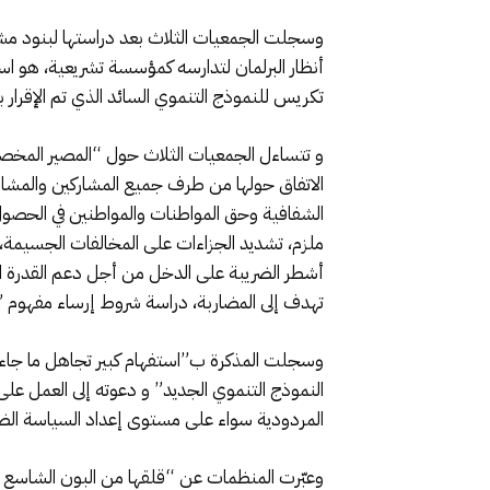
أنظار البرلمان لتدارسه كمؤسسة تشريعية، هو اس
تكريس للنموذج التنموي السائد الذي تم الإقرار 
و تتساءل الجمعيات الثلاث حول “المصير المخصص
الاتفاق حولها من طرف جميع المشاركين والمشاركا
الشفافية وحق المواطنات والمواطنين في الحصول
ملزم، تشديد الجزاءات على المخالفات الجسيمة، 
أشطر الضريبة على الدخل من أجل دعم القدرة الش
تهدف إلى المضاربة، دراسة شروط إرساء مفهوم ” 
النموذج التنموي الجديد” و دعوته إلى العمل على 
المردودية سواء على مستوى إعداد السياسة الضر
وعبّرت المنظمات عن “قلقها من البون الشاسع بين 