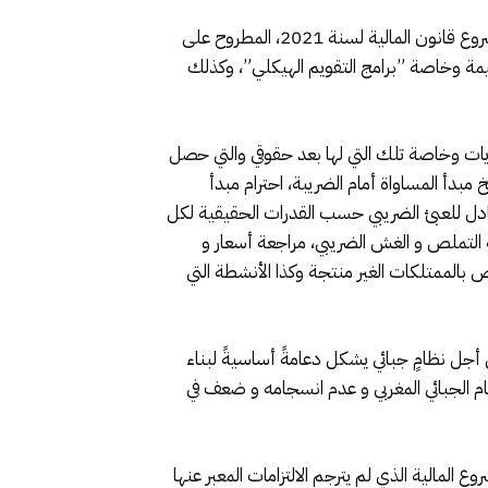
وسجلت الجمعيات الثلاث بعد دراستها لبنود مشروع قانون المالية لسنة 2021، مجموعة من الملاحظات أهمها :”أن مشروع قانون المالية لسنة 2021، المطروح على
يمة وخاصة ”برامج التقويم الهيكلي”، وكذلك
يات وخاصة تلك التي لها بعد حقوقي والتي حصل
بدأ المساواة أمام الضريبة، احترام مبدأ
ادل للعبئ الضريبي حسب القدرات الحقيقية لكل
 التملص و الغش الضريبي، مراجعة أسعار و
بالممتلكات الغير منتجة وكذا الأنشطة التي
ما جاء في تقرير المجلس الاقتصادي و الاجتماعي و البيئي ل2019 المعنون ”من أجل نظامٍ جبائي يشكل دعامةً أساسيةً لبناء
ظام الجبائي المغربي و عدم انسجامه و ضعف في
المالية الذي لم يترجم الالتزامات المعبر عنها