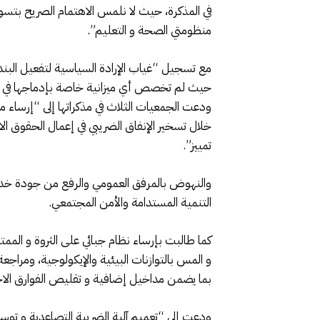
في المذكرة، حيث لا نلمس الاهتمام الصريح بتسوي
منظومتي الصحة و التعليم”.
حيث لم تخصص أي ميزانية خاصة بإدماجها في الحياة 
ودعت الجمعيات الثلاث في مذكراتها إلى “إرساء م
خلال تسخير الإنفاق الضريبي في إعمال الحقوق ال
تمييز”.
والنهوض بالمرفق العمومي والرفع من جودة خدمات
التنمية المستدامة والأمن المجتمعي.
كما طالبت بإرساء نظام جبائي على الثروة و الممت
و المس بالتوازنات البيئية والإيكولوجية، ومراج
بما يضمن مداخيل إضافية و تقليص الفوارق الاج
ودعت إلى “تعميم آلية الضريبة التصاعدية و تو