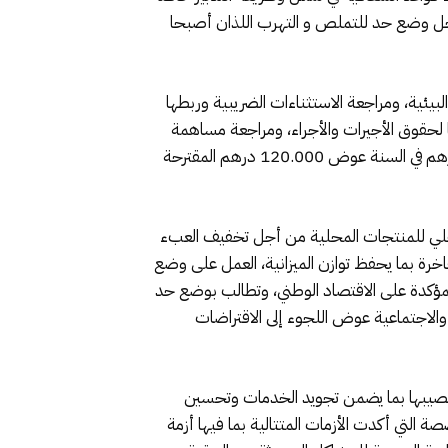
 أجل وضع حد للتملص و التهرب اللذان أصبحا
بيئية، ومراجعة الاستثناءات الضريبية وربطها
نا لحقوق الأجيرات والأجراء، ومراجعة مساهمة
التضامن الاجتماعي على الأرباح و المداخيل للأشخاص الذاتيين و تطبيقها على المداخيل و الأرباح التي تتجاوز 300.000 درهم في السنة عوض 120.000 درهم المقترحة
داخلي للمنتجات المحلية من أجل تخفيف العبء
اخرة بما يحفظ توازن الميزانية، العمل على وضع
المؤكدة على الاقتصاد الوطني، وتطالب بوضع حد
 والاجتماعية عوض اللجوء إلى الاقتراضات
من نصيبها بما يضمن تجويد الخدمات وتحسين
التي أكدت الأزمات المتتالية بما فيها أزمة