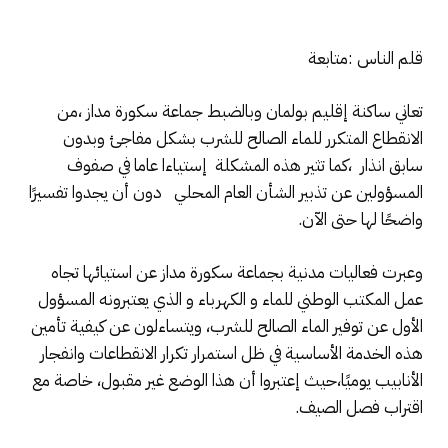
قلم الناس :متابعة
تعاني ساكنة إقليم بولمان وبالضبط جماعة سكورة مداز ،من
الانقطاع المتكرر للماء الصالح للشرب بشكل مفاجئ وبدون
سابق انذار ،كما تثير هذه المشكلة إستياءا عاما في صفوف
المسؤولين عن تذبير الشأن العام المحلي دون أن يجدوا تفسيرًا
واضحًا لها حتى الآن.
وعبرت فعاليات مدنية بجماعة سكورة مداز عن استيائها تجاه
عمل المكتب الوطني للماء و الكهرباء و الذي يعتبرونه المسؤول
الأول عن توفير الماء الصالح للشرب، ويتساءلون عن كيفية تأمين
هذه الخدمة الأساسية في ظل استمرار تكرار الانقطاعات وانفجار
الأنابيب يوميًا،حيث إعتبروا أن هذا الوضع غير مقبول، خاصة مع
اقتراب فصل الصيف.