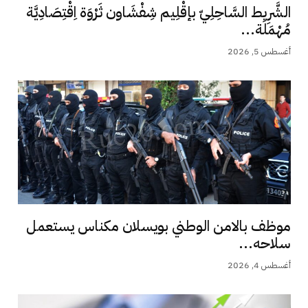
الشَّرِيط السَّاحِلِيّ بإقْلِيم شِفْشَاون ثَرْوَة اِقْتِصَادِيَّة
مُهْمَلَة...
أغسطس 5, 2026
موظف بالامن الوطني بويسلان مكناس يستعمل
سلاحه...
أغسطس 4, 2026