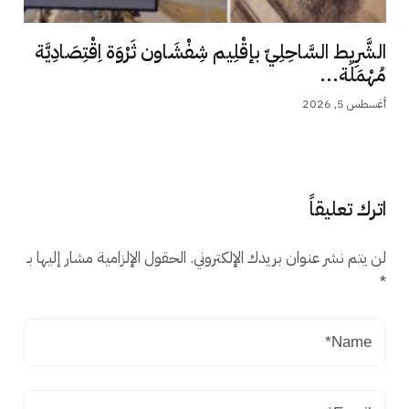
الشَّرِيط السَّاحِلِيّ بإقْلِيم شِفْشَاون ثَرْوَة اِقْتِصَادِيَّة
مُهْمَلَة...
أغسطس 5, 2026
اترك تعليقاً
لن يتم نشر عنوان بريدك الإلكتروني.
الحقول الإلزامية مشار إليها بـ
*