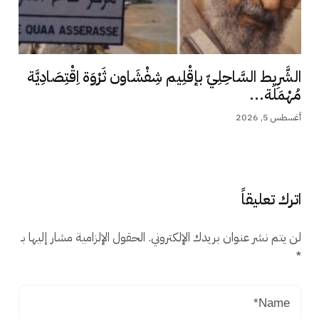
الشَّرِيط السَّاحِلِيّ بإقْلِيم شِفْشَاون ثَرْوَة اِقْتِصَادِيَّة
مُهْمَلَة...
أغسطس 5, 2026
اترك تعليقاً
لن يتم نشر عنوان بريدك الإلكتروني.
الحقول الإلزامية مشار إليها بـ
*