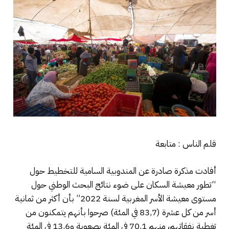
قلم الناس : متابعة
أفادت مذكرة صادرة عن المندوبية السامية للتخطيط حول
“تطور معيشة السكان على ضوء نتائج البحث الوطني حول
مستوى معيشة الأسر المغربية لسنة 2022” بأن أكثر من ثمانية
أسر من كل عشرة (83,7 في المئة) صرحوا بأنهم يتمكنون من
تغطية نفقاتهم، منهم 70,1 في المئة بصعوبة و13,6 في المئة