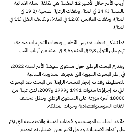
أرباب الأسر خلال الأشهر 12 المقبلة هي تكلفة السلة الغذائية
بالنسبة لـ24,9 في المئة، ونفقات الرعاية الصحية (19,2 في
المئة)، ونفقات الملابس (12,8 في المئة)، وتكاليف النقل (11 في
المئة).
كما تشكل نفقات تمدرس الأطفال ونفقات التجهيزات مخاوف
تهم على التوالي 9,8 في المئة و8,6 في المئة من أرباب الأسر.
ويندرج البحث الوطني حول مستوى معيشة الأسر لسنة 2022،
في إطار البحوث البنيوية التي تنجزها المندوبية السامية
للتخطيط، وقد تم إنجاز النسخة الرابعة من البحث بعد البحوث
التي تم إجراؤها سنوات 1991 و1999 و2007، لدى عينة من
18000 أسرة موزعة على المستوى الوطني وتمثل مختلف
الفئات السوسيواقتصادية وجهات المملكة.
ولأخذ التقلبات الموسمية والأحداث الدينية والاجتماعية التي تؤثر
على أنماط الاستهلاك ودخل الأسر بعين الاعتبار، تم تجميع