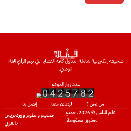
صحيفة إلكترونية شاملة، تتناول كافة القضايا التي تهم الرأي العام
الوطني.
عدد زوار الموقع
من نحن ؟
للإعلان معنا
إتصل بنا
قلم الناس © 2026، جميع
تصميم و تطوير
ووردبريس
الحقوق محفوظة.
بالعربي