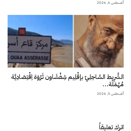
أغسطس 6, 2026
الشَّرِيط السَّاحِلِيّ بإقْلِيم شِفْشَاون ثَرْوَة اِقْتِصَادِيَّة
مُهْمَلَة...
أغسطس 5, 2026
اترك تعليقاً