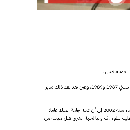
وبدأ معاد الجامعي حياته المهنية سنة 1984 كمهندس للدراسات بشركة “رونو”، ثم عمل كممثل لشركة “أوربيت” ما بين سنتي 1987 و1989، وعين بعد بعد ذلك مديرا
وتولى السيد الجامعي منصب مدير شركة “كاب آنفو” سنة 1998، ثم مدير المركز الجهوي للاستثمار الفلاحي لجهة الدار البيضاء سنة 2002 إلى أن عينه جلالة الملك عاملا
إقليم تطوان ثم واليا لجهة الشرق قبل تعيينه من