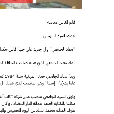
قلم الناس:متابعة
اعداد: اميرة السوحي
“معاد الجامعي” والي جديد على جهة فاس-مكن
ازداد معاد الجامعي الذي عينه صاحب الجلالة الملك مح
عاما بشركة “إسما” وهو المنصب الذي شغله الى سنة 1992 حيث عين مديرا عاما لشركة “أكسيس ت
مكلفا بالكتابة العامة لعمالة الدار البيضاء ، و
طرف الملك محمد السادس اليوم الخميس واليا