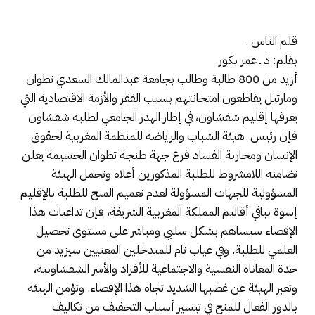
قلم الناس .
بقلم: ذ ـ عمر بكور
أزيد من 800 طالبة وطالب بجامعة عبدالمالك السعدي تطوان
ومارتيل يقاطعون امتحانتهم بسبب الفقر والأزمة الاقتصادية التي
يعرفها إقليم شفشاون، في إطار الهدر الجامعي لطلبة شفشاون
فإن رئيس هيئة الشباب والرياضة للمنظمة المغربية لحقوق
الإنسان ومحاربة الفساد فرع جهة طنجة تطوان الحسيمة يعلن
تضامنه اللامشروط للطلبة المذكورين أعلاه وتحمل الهيئة
المسؤولية للجهات المسؤولة لعدم تعميم المنح للطلبة بالإقليم
إسوة بباقي أقاليم المملكة المغربية الشريفة، فإن تداعيات هذا
الإقصاء سيساهم بشكل سلبي ومباشر على مستوى تحصيل
العلمي للطلبة. وفي غياب تام للمتدخلين المعنيين سيزيد من
حدة المعاناة النفسية والاجتماعية للأفراد والأسر الشفشاونية،
وتعبر الهيئة عن غضبها الشديد تجاه هذا الإقصاء. وتؤمن الهيئة
بالدور الفعال للمنح في تيسير أسباب التخفيف من تكاليف