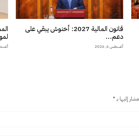
قانون المالية 2027: أخنوش يبقي على
الم
دعم...
لمو
أغسطس 6, 2026
أغسطس 6,
شار إليها بـ
*