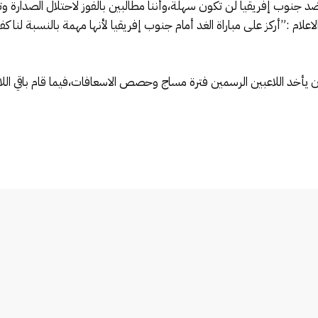
ة ضد جنوب إفريقيا لن تكون سهلة،وأننا مطالبين بالفوز لاحتلال الصدارة
لام :”أركز على مباراة الغد أمام جنوب إفريقيا لأنها مهمة بالنسبة لنا كفريق
أن يأخد اللاعبين الرسمين فترة مساج وحصص الاسعافات،فيما قام باقي ال