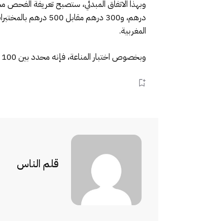
درهم، و300 درهم م
المغربية.
وبخصوص اختبار المناعة، فإنه محدد بين 100 و200 درهم عوض 300، أما على صعيد المختبرات العمومية فهو بالمجان.
قلم الناس