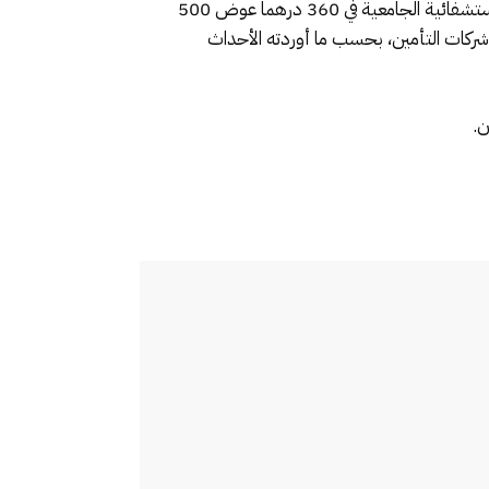
وبهذا الاتفاق المبدئي، ستصبح تعريفة الفحص محددة في 450 درهما عوض 700 درهم بالمختبرات الخاصة، وبالمراكز الاستشفائية الجامعية في 360 درهما عوض 500
ضديات وشركات التأمين، بحسب ما أوردته الأحداث