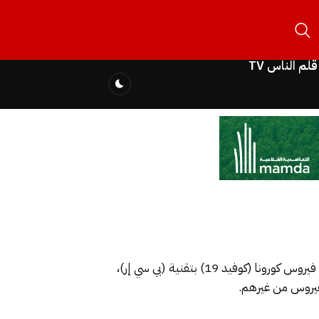
قلم الناس TV
اتفقت المختبرات الخاصة والوكالة الوطنية للتأمين الصحي مبدئيا على اعتماد تعريفة جديدة خاصة باختبارات الكشف عن فيروس كورونا (كوفيد 19) بتقنية (بي سي إر)،
فيروس من غيرهم.