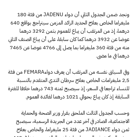
ونجد ضمن الجدول الثاني أن دواء JADENU من فئة 180
مليغراما الخاص بعلاج الحديد الزائد المزمن سيتراجع بواقع 640
درهما، إذ من المرتقب أن يباع للعموم بثمن 3292 درهما
عوضا عن 3932 درهما كما كان سابقا، على أن يباع الصنف الثاني
منه من فئة 360 مليغراما بما يصل إلى 4766 عوضا عن 7465
درهما في ما مضى.
وفي السياق نفسه من المرتقب أن يعرف دواءFEMARA من فئة
2,5 مليغرامات الخاص بعلاج سرطان الثدي المتقدم بالنسبة
للنساء تراجعا في السعر، إذ سيصبح ثمنه 743 درهما خلافا للفترة
السابقة إذ كان يباع بحوالي 1021 درهما لفائدة العموم.
وحسب الجدول الثالث الملحق بقرار وزير الصحة والحماية
الاجتماعية، الصادر في آخر عدد من الجريدة الرسمية، سيصبح
ثمن دواء JADIANCE من فئة 25 مليغراما، والخاص بعلاج