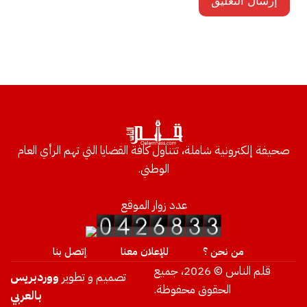
صحيفة إلكترونية شاملة، تتناول كافة القضايا التي تهم الرأي العام
الوطني.
عدد زوار الموقع
من نحن ؟
للإعلان معنا
إتصل بنا
قلم الناس © 2026، جميع
تصميم و تطوير
ووردبريس
الحقوق محفوظة.
بالعربي