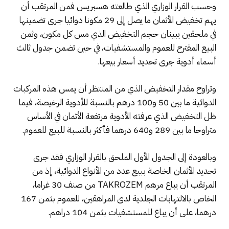
وحسب القرار الوزاري الذي طالعته هسبريس فمن المرتقب أن
يهم تخفيض الأثمان ما يصل إلى 29 مكونا دوائيا جرى تضمينها
في ملحقين يبينان حجم التخفيض الذي مس كل مكون، وثمن
البيع المقترح للعموم والمستشفيات، في حين تضمن جدول ثالث
أسماء أدوية جرى تحديد أسعار بيعها.
وتراوح مقدار التخفيض الذي من المنتظر أن يمس هذه المركبات
الدوائية ما بين 50 و100 درهم بالنسبة للأدوية الرخيصة، فيما
ظل التخفيض الذي عرفته الأدوية مرتفعة الأثمان في الأساس
متراوحا ما بين 289 و640 درهما فأكثر بالنسبة للبيع للعموم.
وبالعودة إلى الجدول الأول الملحق بالقرار الوزاري فقد جرى
تحديد الأثمان الخاصة ببيع عدد من الأنواع الدوائية، إذ من
المرتقب أن يباع مرهم TAKROZEM من صنف 30 غراما،
الخاص بالالتهابات الجلدية لدى المراهقين، للعموم بثمن 167
درهما، على أن يباع للمستشفيات بثمن 104 دراهم.