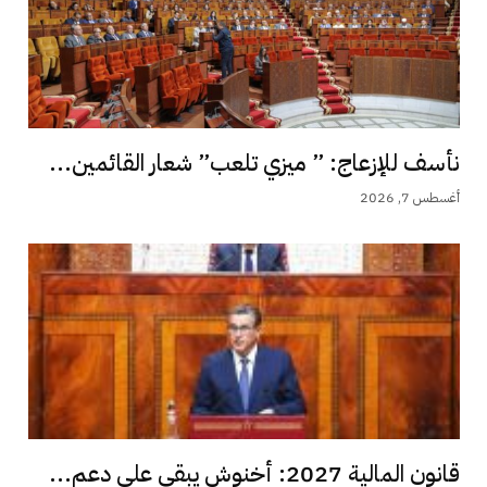
نأسف للإزعاج: ” ميزي تلعب” شعار القائمين...
أغسطس 7, 2026
قانون المالية 2027: أخنوش يبقي على دعم...