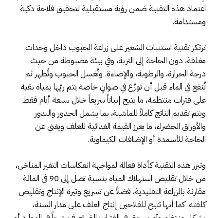
اعتماد هذه التقنية ضمن رؤية مستقبلية لتحقيق فلاحة ذكية
ومستدامة.
ترتكز تقنية استنبات الشعير على زراعة الحبوب داخل وحدات
مغلقة، دون الحاجة إلى التربة، وفي بيئة مضبوطة من حيث
درجة الحرارة، والرطوبة، والإضاءة. وتُغسل الحبوب وتُطهر ثم
تُنقع في الماء قبل أن توزّع في صوانٍ خاصة يتم ريّها بمياه نقية
على فترات منتظمة، ما يتيح إنباتاً سريعاً خلال سبعة أيام فقط.
ويتم تقديم الناتج كاملاً للماشية، بما يشمل الجذور والبذور
والأوراق الخضراء، ما يعزز القيمة الغذائية للعلف ويغني عن
الحاجة للأسمدة أو الإضافات الكيماوية.
وتبرز هذه التقنية كأداة فعالة لمواجهة انعكاسات التغير المناخي،
من خلال تقليص استهلاك المياه بنسبة تصل إلى 90 في المائة
مقارنة بالزراعة التقليدية، فضلاً عن تسريع وتيرة الإنتاج وتقليص
كلفته. كما أنها تتيح للفلاحين إنتاج العلف على مدار السنة،
بشكل منتظم وآمن، حتى في الفترات التي تعرف شحاً في الموارد أو