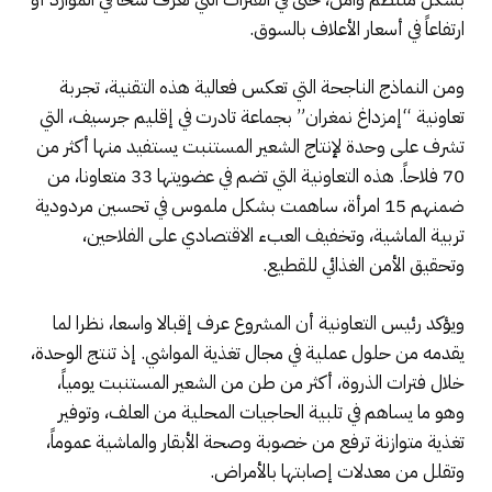
ارتفاعاً في أسعار الأعلاف بالسوق.
ومن النماذج الناجحة التي تعكس فعالية هذه التقنية، تجربة
تعاونية “إمزداغ نمغران” بجماعة تادرت في إقليم جرسيف، التي
تشرف على وحدة لإنتاج الشعير المستنبت يستفيد منها أكثر من
70 فلاحاً. هذه التعاونية التي تضم في عضويتها 33 متعاونا، من
ضمنهم 15 امرأة، ساهمت بشكل ملموس في تحسين مردودية
تربية الماشية، وتخفيف العبء الاقتصادي على الفلاحين،
وتحقيق الأمن الغذائي للقطيع.
ويؤكد رئيس التعاونية أن المشروع عرف إقبالا واسعا، نظرا لما
يقدمه من حلول عملية في مجال تغذية المواشي. إذ تنتج الوحدة،
خلال فترات الذروة، أكثر من طن من الشعير المستنبت يومياً،
وهو ما يساهم في تلبية الحاجيات المحلية من العلف، وتوفير
تغذية متوازنة ترفع من خصوبة وصحة الأبقار والماشية عموماً،
وتقلل من معدلات إصابتها بالأمراض.