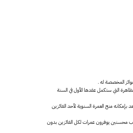
وائز المخصصة له .
ظاهرة التي ستكمل عقدها الأول في السنة
مرته اليتيمة الوحيدة التي يمنحها أحد المحسنين والذي أفلست شركته جراء فيروس كوفيد 19 ولم يعد بإمكانه منح العمرة السنوية لأحد الفائزين
وجلب محسنين يوفرون عمرات لكل الفائزين بدون