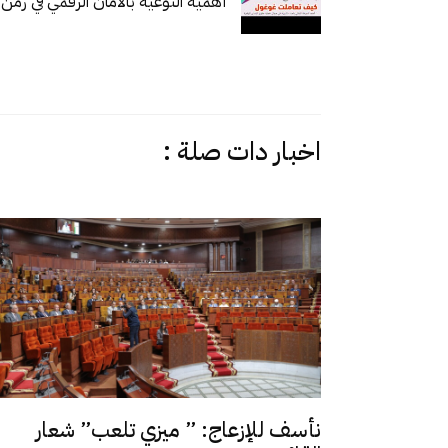
أهمية التوعية بالأمان الرقمي في زمن
اخبار دات صلة :
نأسف للإزعاج: ” ميزي تلعب” شعار