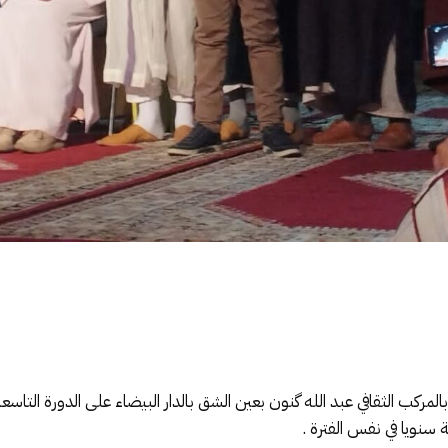
سدل الستار مساء يومه السبت 27 يناير 2024 بالمركب الثقافي عبد الله گنون بعين الشق بالدار البيضاء 
 سنويا في نفس الفترة .