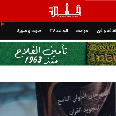
قافة و فن
حوادث
الجالية TV
صوت و صورة