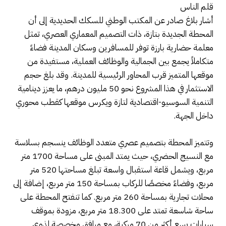
قلم الناس
أشار بلاغ صادر عن المكتب الوطني للسكك الحديدية إلى أن
المحطة الجديدة بتازة، ذات التصميم المعماري العصري، تمثل
معلمة حضارية بارزة توفر للمسافرين وسكان المدينة فضاءً
متكاملاً يجمع بين الجمالية والوظائف العملية، مستفيدة من
موقعها المتميز قرب المحاور الرئيسية للمدينة. وقد بلغ حجم
الاستثمار في هذا المشروع نحو 50 مليون درهم، ما يعزز دينامية
التنمية السوسيو-اقتصادية لتازة ويكرس موقعها كقطب محوري
داخل الجهة.
وتتميز المحطة بتصميم عصري متعدد الوظائف ينسجم بسلاسة
مع النسيج الحضري، حيث يمتد المبنى على مساحة 1700 متر
مربع، ويشمل قاعة استقبال واسعة تبلغ مساحتها 520 متر
مربع، وفضاءً مخصصًا للركاب بمساحة 150 متر مربع، إضافة إلى
محلات تجارية بمساحة 260 متر مربع. كما تنفتح المحطة على
ساحة شاسعة تمتد على 18.300 متر مربع، مزودة بموقف
سيارات يسع أكثر من 70 مركبة، مع مرافق مخصصة لذوي