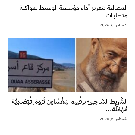
المطالبة بتعزيز أداء مؤسسة الوسيط لمواكبة
متطلبات...
أغسطس 6, 2026
الشَّرِيط السَّاحِلِيّ بإقْلِيم شِفْشَاون ثَرْوَة اِقْتِصَادِيَّة
مُهْمَلَة...
أغسطس 5, 2026