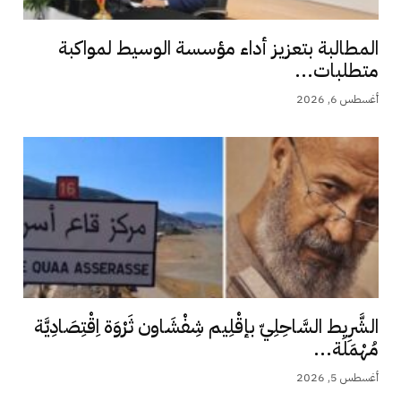
المطالبة بتعزيز أداء مؤسسة الوسيط لمواكبة
متطلبات...
أغسطس 6, 2026
الشَّرِيط السَّاحِلِيّ بإقْلِيم شِفْشَاون ثَرْوَة اِقْتِصَادِيَّة
مُهْمَلَة...
أغسطس 5, 2026