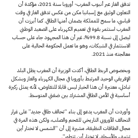
تدفق الغاز عبر أنبوب المغرب- أوروبا سنة 2021، مؤكدة أن
التعاون الوثيق مع إسبانيا مكن من عكس تدفق الغاز في وقت
قياسي، ما سمح للمملكة بضمان أمنها الطاقي. كما أبرزت أن
المغرب استثمر بقوة في تعميم الكهرباء على الصعيد الوطني
ليصل إلى نسبة 99.8%، غير أن هذا المجهود جاء على حساب
الاستثمار في الشبكات، وهو ما تعمل الحكومة الحالية على
معالجته منذ 2021.
وبخصوص الربط الطاقي، أكدت الوزيرة أن المغرب يظل البلد
الإفريقي الوحيد المرتبط بأوروبا في مجال الكهرباء والغاز وبشكل
تبادلي، معتبرة أن هذا الخيار ليس قابلا للتفاوض، لأنه يمثل ركيزة
أساسية في الأمن الطاقي المشترك بين ضفتي المتوسط.
وأوردت أن المغرب يدعو إلى بناء “تحالف طاقي جديد” على غرار
التحالف الأوروبي التاريخي للفحم والصلب، ولكن هذه المرة في
مجال الطاقات النظيفة، مشيرة إلى أن “الشمس لا تختار أين
تشرق، والأسواق لا تختار أين تتطور”.