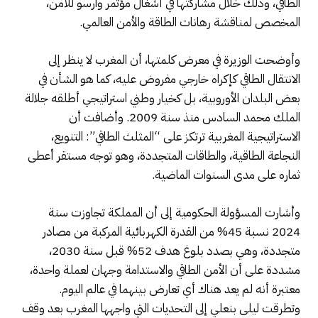
الطاقي، وذلك خلال مشاركتها في أشغال مؤتمر وارسو للأمن،
المخصص لمناقشة رهانات الطاقة والأمن العالمي.
وأوضحت الوزيرة في معرض كلمتها، أن المغرب لا ينظر إلى
الانتقال الطاقي كإكراه خارجي مفروض عليه، كما هو الشأن في
بعض البلدان الأوروبية، بل كخيار وطني استراتيجي أطلقه جلالة
الملك محمد السادس منذ سنة 2009. وأضافت أن
الاستراتيجية المغربية ترتكز على “المثلث الطاقي”: التنويع،
النجاعة الطاقية، والطاقات المتجددة، وهو توجه مستقر أعطى
ثماره على مدى السنوات الماضية.
وأشارت المسؤولة الحكومية إلى أن المملكة تجاوزت سنة
2024 نسبة 45% من القدرة الكهربائية المركبة من مصادر
متجددة، وهي بصدد بلوغ هدف 52% قبل سنة 2030،
مشددة على أن الأمن الطاقي والاستدامة وجهان لعملة واحدة،
معتبرة أنه لم يعد هناك أي تعارض بينهما في عالم اليوم.
وتطرقت ليلى بنعلي إلى التحديات التي واجهها المغرب بعد وقف