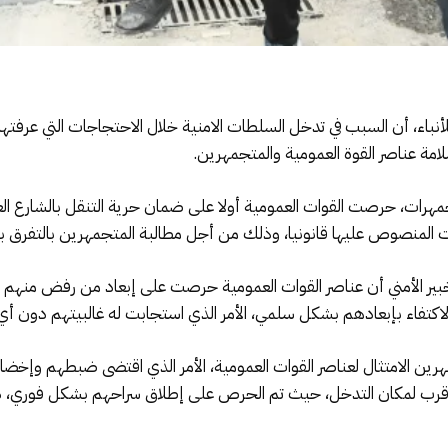
للأنباء، أن السبب في تدخل السلطات الامنية خلال الاحتجاجات التي عرفت
امة عناصر القوة العمومية والمتجمهرين.
تجمهرات، حرصت القوات العمومية أولا على ضمان حرية التنقل بالشارع ال
ت المنصوص عليها قانونيا، وذلك من أجل مطالبة المتجمهرين بالتفرق بناء
د الخبير الأمني أن عناصر القوات العمومية حرصت على إبعاد من رفض من
اكتفاء بإبعادهم بشكل سلمي، الأمر الذي استجابت له غالبيتهم دون أي
هرين الامتثال لعناصر القوات العمومية، الأمر الذي اقتضى ضبطهم وإخض
الأقرب لمكان التدخل، حيث تم الحرص على إطلاق سراحهم بشكل فوري، دو