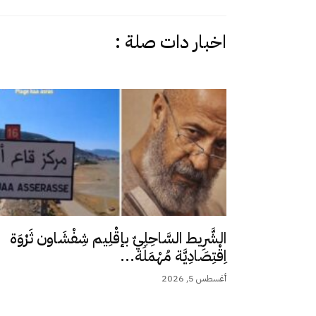
اخبار دات صلة :
الشَّرِيط السَّاحِلِيّ بإقْلِيم شِفْشَاون ثَرْوَة
اِقْتِصَادِيَّة مُهْمَلَة...
أغسطس 5, 2026