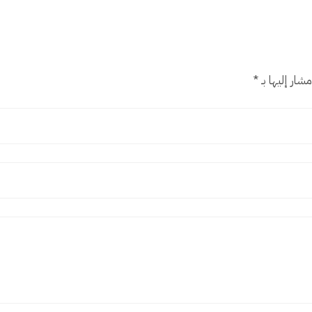
شار إليها بـ
*