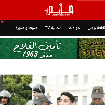
قافة و فن
حوادث
الجالية TV
صوت و صورة