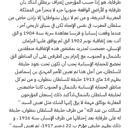
طرفاية، هو إذا حسب المؤرخين إعتراف بريطاني آنذاك بأن
طرفاية و الأراضي الواقعة جنوبها جزء لا يتجزأ من المملكة
المغربية الشريفة، و من تم لا نزول بشواطئها إلا بإذن خاض من
سلطان المغرب. في نفس الإتجاه لكن في سياق تاريخي آخر ،
عندما وقعت إسبانيا و فرنسا معاهدة سرية سنة 1904 و التي
أتت بعد إتفاقية نونبر 1902 التي لم يوافق عليها البرلمان
الإسباني، خصصت لمدريد بمقتضى هذه الإتفاقية منطقتين
بالشمال و الجنوب، مع إلتزام بين الطرفين على أن المناطق التي
تخضع للحماية الإسبانية يجب أن تكون تحت نفوذ خليفة
للسلطان، من أجل هذا تم تعيين الأمير المهدي بن إسماعيل
بظهير 14 ماي 1913 خليفة للسلطان بتطوان، و من تم كل
مناطق الحماية الإسبانية بالشمال و الجنوب كانتا خاضعتين
لخليفة السلطان بالشمال،لتأكيد ذلك إستعان المؤرخون
المغاربة بوثائق مهمة لا يرقى إليها الشك مثل تعيين السيد ”
السالك بن عبد الله” من طرف خليفة السلطان بتطوان، خليفة
له على طرفاية بعد إحتلالها من طرف الإسبان سنة 1916 ، و
ذلك بظهير خليفي مؤرخ ب 22 دجنبر 1917، ثم تعيين السيد ”