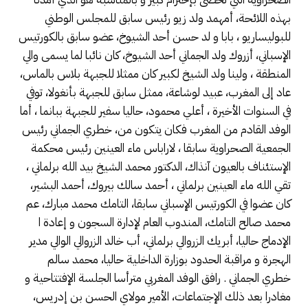
بهذه اللائحة، أمهمد ولد زيو رئيس سابق للمجلس الوطني
للبوليساريو ، بابا و لد حسن أحد الشيوخ، عضو سابق بالكورتيس
الإسباني، أزروك ولد الجماني أحد الشيوخ، كان نائبا لما يسمى والي
المنطقة ، ولينا ولد الشيخ لكبير كان ممثلا للجبهة بلاس بالماس،
عاد إلى المغرب، عبيد لوشاعة، ممثل سابق للجبهة بأنغولا، توفي
في السنوات الأخيرة ، أعلي محمود، حاليا سفير للجبهة ببانما ، أما
الوفد القادم من المغرب فكان يتكون من، خطري الجماني رئيس
الجمعية الصحراوية سابقا ، لاراباس ماء العينين رئيس محكمة
الإستئناف بالعيون آنذاك، الدكتور محمد الشيخ بيد الله برلماني ،
تقي الله ماء العينين برلماني ، أحمد سالك بيروك، أحمد البشير،
كان عضوا في الكورتيس الإسباني سابقا، التامك محمد مبارك، عم
محمد صالح التامك، المندوب العام لإدارة السجون و إعادة ا
الإدماج حاليا، أبريك الزروالي برلماني، أب خالد الزروالي الوالي مدير
الهجرة و مراقبة الحدود بوزارة الداخلية حاليا، محمد سالم
خطري الجماني . رافق الوفد المغربي مترأسا الجلسة الإفتتاحية و
مغادرا بعد ذلك الإجتماعات، الأمير مولاي الحسن بن إدريس،