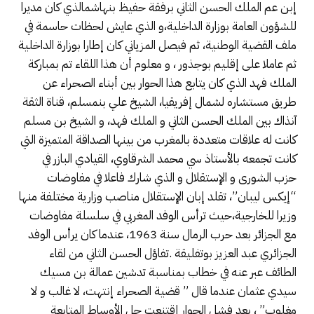
إبن عم الملك الحسن الثاني برفقة حفيظ بنهاشمالذي كان مديرا
للشؤون العامة بوزارة الداخلية،و الذي عايش لحظات حاسمة في
ملف القضية الوطنية، ثم فيصل المزياني كان إطارا بوزارة الداخلية
ثم عاملا على إقليم بوجذور ، و معلوم أن هذا اللقاء تم بمباركة
الملك فهد الذي كان يتابع هذا الحوار بين أبناء الصحراء عن
طريق مستشاره لشمال إفريقيا، الشيخ علي بنمسلم، قناة الثقة
آنذاك بين الملك الحسن الثاني و الملك فهد، و الشيخ بن مسلم
كانت له علاقات متعددة بالمغرب من بينها الصداقة المتميزة التي
كانت تجمعه بالأستاذ سي محمد الشرقاوي، القيادي البازر في
حزب الشورى و الإستقلال و الذي شارك فاعلا في مفاوضات
“إيكس ليبان”، تقلد إبان الإستقلال مناصب وزارية مختلفة منها
وزيرا للخارجية،حيث ترأس الوفد المغربي في سلسلة مفاوضات
مع الجزائر بعد حرب الرمال سنة 1963، عندما كان يرأس الوفد
الجزائري عبد العزيز بوتفليقة .تفاؤل الحسن الثاني من لقاء
الطائف عبر عنه في خطاب بمناسبة تدشين عمالة بن مسيك
سيدي عثمان عندما قال ” قضية الصحراء إنتهت، لا غالب و لا
مغلوب” ، بعد فشل الحوار إقتنعت جل الأوساط المتابعة