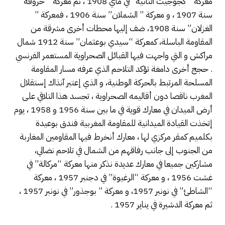
معركة ” كجوجيت الثانية” في ماي 1908 ، ثم معركة ” خروفة”
سنة 1907 ، و معركة ” الشملان” سنة 1906 ، فمعركة ”
الغزلان” سنة 1908، ضف إليها محطات أخرى مشرقة من
المقاومة الباسلة، كمعركة “سيدي بوعثمان” سنة 1912 شمال
مراكش و التي واجهت فيها القبائل الصحراوية المستعمر الفرنسي
. حجج أخرى دامغة تؤكد التلاحم الذي عرفه مسار المقاومة
المسلحة المرتبط بالحركة الوطنية، و الذي إعتبر آنذاك إستقلال
المغرب ناقصا دون أقاليمه الصحراوية ، تجسد هذا التلاقي على
أرض الميدان في معارك قوية في ما بين سنة 1956 و 1958 ، يوم
إتخذت القيادة الميدانية للمقاومة المغربية فندق بوعيدة
بكلميم كمقر مركزي لها ، معارك أنخرط فيها المقاومين المغاربة
من الجنوب إلى جانب رفاقهم من الشمال في تلاحم نضالي،
مشاركين جميعا في معارك عديدة نذكر منها معركة “مركالة” في
غشت 1956 ، و معركة “الرغيوة” في دجنبر 1957 ، معركة
“الشاطئ” في نونبر 1957، و معركة ” بوجذور” في نونبر 1957 ،
ثم معركة الدشيرة في يناير 1957 .