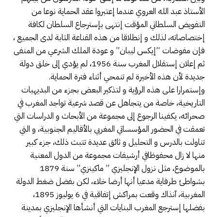
الأستاذ عبد الله العروي عندما إعتبروا عقد الحماية نوعا من
التفويض السلطاني المؤقت إنتهى بإسترجاع السلطان لكافة
إختصاصاته، لذلك و إنطلاقا من هذه القناعة الثابة لدى الجميع ،
فإن مفوضات “إيكس ليبان” و عودة الملك الشرعي من المنفى
ثم إعلان إستقلال المغرب سنة 1956، لم يؤدي إلى خلق دولة
جديدة لأن هذه الأخيرة لم تنمحي أثناء فترة الحماية.
وإستمرارا على هذه الرؤية و لتذكير البعض بجزء من البديهيات
التاريخية، خاصة من يتجاهل عن قصد شرعية تواجد المغرب في
صحرائه، يكفينا الرجوع إلى مجموعة من الأبحاث و الدراسات التي
تعمقت في الحضور المؤسساتي المغربي بالأقاليم الجنوبية، و التي
تناولت بالدرس و التحليل و ثائق عديدة تتبث ذلك، جزء كبير
منها لا زال محفوظافي أرشيفات مجموعة من الدول المعنية
بالموضوع، مثل نزول الإنجليزي ” ماكينزي” سنة 1879
بشواطئ طرفاية مدعيا أنها أرضا خلاء، لكن بفضل ضغط الدولة
المغربية، آنذاك وقعت بمراكش إتفاقية في 6 يوليوز 1895،
بفضلها إسترجع المغرب البنايات التي أنشأها الإنجليزي بمدينة