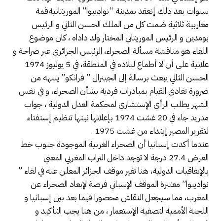
سنوات بعد ذلك إنعقد بمدينة “نواديبوا” الموريتانيةقمة
مغاربية ثلاثية ضمت كل من الملك الحسن الثاني و الرئيس
بومدين و الرئيس الموريتاني المختار ولد داداه ، كان موضوع
اللقاء هو مناقشة مسألة الصحراء، الرئيس الجزائري عبر صراحة و
علانية على أن لا أطماع لبلاده في المنطقة، في 5 يوليوز 1974
الحسن الثاني يبعث برسالة إلى الجينرال ” فرانكو” ينبهه من
ضرورة تفادي القيام بمبادرات فردية بشأن الصحراء، و في نفس
الشهر يطلب الرأي الإستشاري لمحكمة العدل الدولية ، جواب
مدريد جاء في 20 غشت 1974 بإعلانها نيتها تنظيم إستفتاء
لتقرير المصير إبتداء من غشت 1975 .
عندما أكدت إسبانيا أن الصحراء الغربية الموجودة جنوب خط
العرض 27.4 درجة لا توجد داخل التراب المغربي المعني
بالإتفاقيات الدولية، هنا تغير موقف الجزائر المعلن عنه في لقاء ”
نواديبوا” معتبرة الموقف الإسباني فرصة لإبعاد الصحراء عن
المغرب، مما سيجعل النقاش محصورا فيما بعد بين إسبانيا و
اللجنة الأممية لتصفية الإستعمار ، من هنا يجب التأكيد و