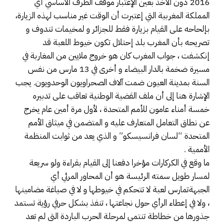
2016 دون الأخذ بعين الإعتبار موقف الطرف الأساسي أي
المملكة المغربية التي إعتبرت أن الوقت غير مناسب لهذه الزيارة،
بإلحاحه على القيام بزيارة فقط للجزائر و لمخيمات تندوف و
تصريحه بأن المغرب بلد إحتلال تكون خيوط اللعبة قد
إنكشفت ، جواب المغرب كان هو خروج ملايين من المغاربة في
مسيرة ضخمة بالدار البيضاء و أخرى في 13 مارس من نفس
السنة بمدينة العيون ضمت آلاف الصحراويون الوحدويون. يجب
الإشارة هنا إلى أن ملف القضية الوطنية تعاقب على تدبيره
خمسة أمناء عامون للأمم المتحدة ، لأول مرة أمين عام يخرج
عن نطاق التعامل المتعارف عليه و المتضمن في ميثاق الأمم
المتحدة “لسان فرانسيسكو” و الذي يعد من ثوابت المنظمة
الأممية .
ما وقع في الكركارات مؤخرا دفعنا إلى القيام بقراءة ولو سريعة
لمسار طويل سمته الرئيسة هو أن المحاور المرئي أي
الجبهةتمارس لعبة لا تتحكم في خيوطها و لا في صياغة مضامينها
، ولا في إعطاء الرأي حول نجاعتها ، تنفذ بشكل حرفي رؤية تستمد
جذورها من خطاطة تنتمي لمرحلة الحرب الباردة التي لم تعد