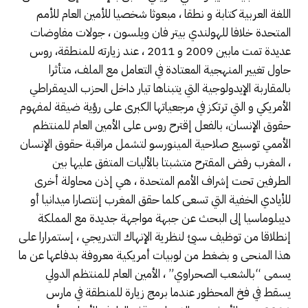
اللغة العربية كتابة و نطقا ، مبعوثا شخصيا للأمين العام للأمم
المتحدة خلافا للهولندي بيتر فان ويلسون ، جولات مفاوضات
عديدة تمت مابين 2009 و 2011 ، عند زيارته للمنطقة، روس
حاول تغيير المنهجية المعتادة في التعامل مع الملف، متأثرا
بالمقاربة الإيدولوجية التي يتبناها تيار داخل الحزب الديمقراطي
الأمريكي و التي ترتكز في مرجعياتها الكبرى على رؤية ضيقة لمفهوم
حقوق الإنسان، بالفعل إقترح روس على الأمين العام للمنتظم
الأممي توسيع صلاحية المينورسو لتشمل مراقبة حقوق الإنسان
، المغرب رفض المقترح متشبتا بالأليات المتفق عليها بين
الطرفين تحت إشراف الأمم المتحدة ، هي إذن محاولة أخرى
للأيادي الخفية التي تسعى كلما حقق المغرب إنتصارا ميدانيا أو
ديبلوماسيا إلى البحث عن جبهة مواجهة جديدة مع المملكة
إنطلاقا من توظيف سيئ لنظرية الإنهاك التدريجي ، إستمرارا على
هذا المنحى و بضغط من لوبيات أمريكية معروفة بدفاعها عن ما
يسمى “بالشعب الصحراوي” ، الأمين العام للمنتظم الدولي
يسقط في فخ المحظور عندما برمج زيارة للمنطقة في مارس