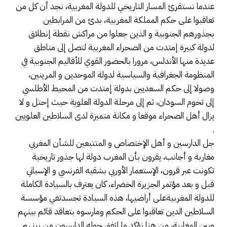
عندما نستقرئ المسار التاريخي للدولة المغربية، نجد أن كل من
تعاقبوا على حكم المملكة المغربية، بدئ من المرابطين
بجذورهم الجنوبية و الذين جعلوا من مراكش نقطة إنطلاق
لدولة كبيرة إمتدت من الصحراء المغربية لتصل إلى مناطق
عديدة منها الأندلس، مرورا بالحضور القوي للأقاليم الجنوبية في
المنظومة الجغرافية والسياسية لدولة الموحدين و المرينين،
وصولا إلى حكم السعديين بدولة إمتدت من المحيط الأطلسي
إلى تخوم السودان، ثم إلى مرحلة الدولة العلوية حيث إحتل و لا
يزال أهل الصحراء موقعا و مكانة متميزة لدى السلاطين العلويين
.
جل الدارسين و أهل الإختصاص و المتتبعين للشأن المغربي
مغاربة و أجانب، يقرون بأن المغرب دولة لها جذور تاريخية
تكونت عبر قرون، الإستعمار الأوربي بشقيه الفرنسي و الإسباني
قبل و بعد مؤتمر الجزيرة الخضراء، كان يعترف بالسيادة الكاملة
للدولة المغربيةعلى أراضيها، هذه السيادة تجسدتفي مؤسسة
السلاطين الدين تعاقبوا على الحكم ومارسوه بتعاقد قائم بينهم
وبين المغاربة، من هنا نؤكد ما إتفق حوله الدارسون من بينهم