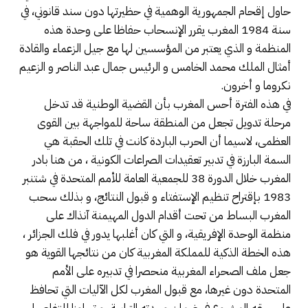
حاول إقحام الجمهورية الوهمية في حظيرتها دون سند قانوني، في
سنة 1984 المغرب يقرر الإنسحاب حفاظا على وحدة هذه
المنظمة و الذي يعتبر من المؤسسين لها مع جيل الزعماء والقادة
أمثال الملك محمد الخامس و الرئيس جمال عبد الناصر و الزعيم
نكروما و أخرون.
في هذه الفترة أحس المغرب بأن القضية الوطنية قد تدخل
مرحلة تدويل تجعل من المنطقة ساحة للمواجهة بين القوى
العظمى، لاسيما أن الحرب الباردة كانت في تلك الحقبة هي
السمة البارزة في تدبير تعقيدات الصراعات الكونية ، من هنا بادر
المغرب خلال الدورة 38 للجمعية العامة للأمم المتحدة في شتنبر
1983 بإقتراح تنظيم الإستفتاء و قبول النتائج، و بذلك سحب
المغرب البساط من تحت أقدام الدول المهيمنة آنذاك على
منظمة الوحدة الإفريقية، و التي كان أغلبها يدور في فلك الجزائر ،
هذه الخطة الذكية للمملكة المغربية كان من نتائجها القوية هو
جعل ملف الصحراء المغربية منحصرا في تدبيره على الأمم
المتحدة دون غيرها، مع قبول المغرب لكل الآليات التي تحافظ