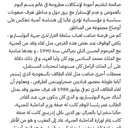
صالحة لتقديم أجوبة لإشكالات مطروحة في عالم يتسم اليوم
بالغموض و عدم الإستقرار مع بروز دول و مناطق تعرف صعوبات
سياسية و مؤسساتية تؤدي غالبا إلى هشاشة أمنية تنعكس على
أوضاع مجموعة من المناطق.
كم من فرصة ضاعت لغياب سلطة القرار لدى جبهة البوليساريو ،
يكفي الوقوف عند بعض هذه الفرص، مثل لقاء وفد من الجبهة
مع المرحوم الحسن الثاني بمراكش سنة 1990 ، و بعدها مباشرة
مع الملك محمد السادس يوم كان وليا العهد، و في ذلك دلالة
على أن الملك الراحل كان مستوعبا لتحديات المستقبل،
محطات أخرى ضاعت مثل لقاء الطائف بالسعودية الذي إستمر
أياما طويلة بحضور قياديين صحراويينمن الطرفين ، ومعلوم أن
لقاء الطائف الذي تم في يوليوز 1988 قد عرف حضور وفد يمثل
آنذاك جبهة البوليساريو، و الذي كان يتكون من، عبد القادر
الطالب عمر رئيسا للوفد كانت له صفة وزير الداخلية للجبهة،
حاليا سفير لها بالجزائر، نور الدين بلالي إدريسي كانت له صفة
كاتب عام لوزارة الداخلية الجبهة، عاد إلى المغرب و هو من الأطر
الصحراوية التي تحضى بإحترام كبير و بالمناسبة هو الذي أمدنا