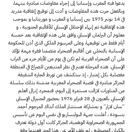
يدعوا فيه المغرب وإسبانيا إلى إجراء مفاوضات مباشرة بينهما،
وبالفعل جرت هذه المفاوضات و أدت إلى توقيع إتفاقية مدريد
في 14 نونبر 1975 بين إسبانيا و المغرب و موريتانيا و بموجب
هذه الإتفاقية تم إنهاء الإحتلال الإسباني للأقاليم الجنوبية ، و
معلوم أن البرلمان الإسباني وافق على هذه الإتفاقية بعد خمسة
أيام فقط من توقيعها، وعلى المرسوم الملكي الذي أذن للحكومة
الإسبانية بالتخلي عن أقاليم الصحراء متضمنا فقرة مهمة تؤكد
على أن الصحراء الغربية لم تكن في يوم من الأيام جزء من التراب
الإسباني. هذه المرحلة تعتبر في نظر المتتبعين للصراع في المنطقة
مفصلية بكل إمتياز ، إذ ستكشف عن تورط الجارة الشقيقة
الجزائر مباشرة في قضية الصحراء المغربية مدشنة بذلك سلسلة
من المناورات لازالت مستمرة إلى اليوم، فبمجرد إنزال العلم
الإسباني بالعيون في 28 فبراير 1976 بحضور الجنيرال الإسباني
“سان لازار” و بمشاركة مستشار الملك آنذاك المرحوم أحمد
بنسودة ، أعلنت جبهة البوليساريو في نفس اليوم عن تأسيس
الجمهورية الصحراوية الوهمية، الجزائر كانت أول دولة تعترف
بالكيان المصطنع ، لم يقف الأمر عن هذا الحد فعندما وقع