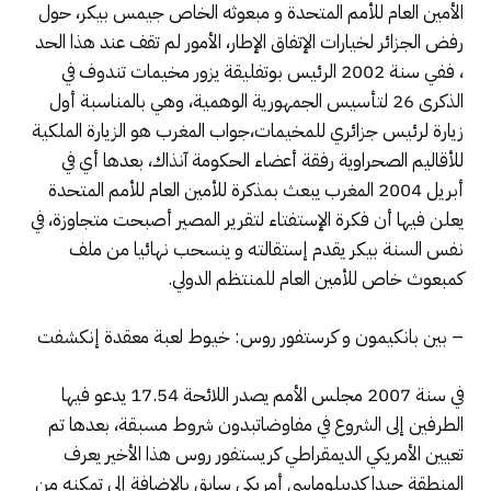
الأمين العام للأمم المتحدة و مبعوثه الخاص جيمس بيكر، حول
رفض الجزائر لخيارات الإتفاق الإطار، الأمور لم تقف عند هذا الحد
، ففي سنة 2002 الرئيس بوتفليقة يزور مخيمات تندوف في
الذكرى 26 لتأسيس الجمهورية الوهمية، وهي بالمناسبة أول
زيارة لرئيس جزائري للمخيمات،جواب المغرب هو الزيارة الملكية
للأقاليم الصحراوية رفقة أعضاء الحكومة آنذاك، بعدها أي في
أبريل 2004 المغرب يبعث بمذكرة للأمين العام للأمم المتحدة
يعلن فيها أن فكرة الإستفتاء لتقرير المصير أصبحت متجاوزة، في
نفس السنة بيكر يقدم إستقالته و ينسحب نهائيا من ملف
كمبعوث خاص للأمين العام للمنتظم الدولي.
– بين بانكيمون و كرستفور روس: خيوط لعبة معقدة إنكشفت
في سنة 2007 مجلس الأمم يصدر اللائحة 17.54 يدعو فيها
الطرفين إلى الشروع في مفاوضاتبدون شروط مسبقة، بعدها تم
تعيين الأمريكي الديمقراطي كريستفور روس هذا الأخير يعرف
المنطقة جيدا كديبلوماسي أمريكي سابق بالإضافة إلى تمكنه من