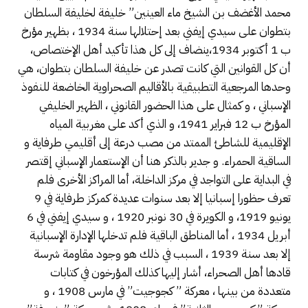
محمد الأغضف بن الشيخ ماء العينين” خليفة لخليفة السلطان
بتطوان على سيدي إيفني بعد إحتلالها سنة 1934 ، بظهير مؤرخ
ب 1 أكتوبر 1934،ينضاف إلى كل هذا تأكيد أهل الإختصاص،
أن كل القوانين التي كانت تصدر عن خليفة السلطان بتطوان، هي
وحدها المرجعية التطبيقية بالأقاليم الصحراوية الخاضعة للنفوذ
الإسباني ، و كمثال على هذا الحضور القانوني ، الظهير الخليفي
المؤرخ ب 12 فبراير 1941، و الذي أكد على مغربية المياه
الإقليمية للشاطئ الممتد من مصب درعة إلى أقليمي طرفاية و
الساقية الحمراء. و جدير بالذكر هنا أن الإستعمار الإسباني إقتصر
في البداية على التواجد في مركز الداخلة، أما المراكز الأخرى فلم
تعرف حظورا إسبانيا إلا بعد سنوات عديدة كمركز طرفاية في 9
يونيو 1919، و الكويرة في 30 نونبر 1920 ، و سيدي إيفني في 6
أبريل 1934 ، أما المناطق الباقية فلم تدخلها الإدارة الإسبانية
إلا بعد سنة 1939 ، السبب في ذلك هو وجود مقاومة شرسة
قادها أهل الصحراء، أشار إليها كذلك المؤرخون في كتابات
متعددة من بينها ، معركة ” كجوجيت” في مارس 1908 ، و