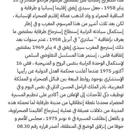
يناير 1958 ، جعل سيدي إيفني إقليما إسبانيا و طرفاية و
الساقية الحمراء و واد الذهب عمالة إقليم الصحراء الإسبانية ،
لكن بعد ثلاث أشهر من هذا المرسوم، المغرب و في إطار
إستكمال سيادته الترابية إستطاع إسترجاع طرفاية بمقتضى ما
يعرف بإتفاقية ” سانتري” في أبريل 1958 ، عشر سنوات بعد
ذلك إسترجع المغرب سيدي إيفني في 4 يناير 1969 بمقتضى
إتفاقية فاس ، إستمر هذا المسلسل التفاوضي السلمي
لإستكمال الوحدة الترابية بنفس الروح و المنهجية ، ففي 16
أكتوبر 1975 عندما أعلنت محكمة العدل الدولية عن رأييها
الإستشاري بوجود روابط البيعة بين قبائل الصحراء و المملكة
المغربية، بادر الملك الراحل الحسن الثاني في نفس اليوم و في
توظيف ذكي للأحداث إلى الإعلان من أكادير على تنظيم المسيرة
الخضراء محددا نقطة إنطلاقها من مدينة طرفاية لما تحمله هذه
المدينة من دلالات عميقة في عملية إسترجاع أقاليمنا الصحراوية،
و بالفعل إنطلقت المسيرة في 6 نونبر 1975 ، مجلس الأمم و
خوفا من إنزلاق الوضع في المنطقة، أصدر قراره رقم 08.30