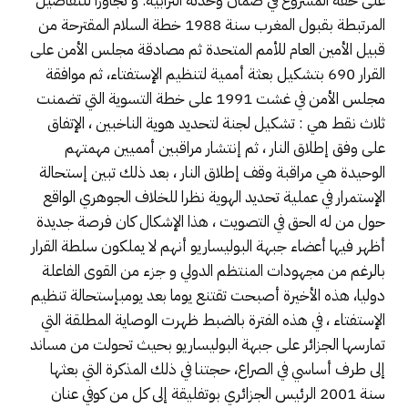
على حقه المشروع في ضمان وحدته الترابية. و تجاوزا للتفاصيل
المرتبطة بقبول المغرب سنة 1988 خطة السلام المقترحة من
قبيل الأمين العام للأمم المتحدة ثم مصادقة مجلس الأمن على
القرار 690 بتشكيل بعثة أممية لتنظيم الإستفتاء، ثم موافقة
مجلس الأمن في غشت 1991 على خطة التسوية التي تضمنت
ثلاث نقط هي : تشكيل لجنة لتحديد هوية الناخبين ، الإتفاق
على وفق إطلاق النار ، ثم إنتشار مراقبين أمميين مهمتهم
الوحيدة هي مراقبة وقف إطلاق النار ، بعد ذلك تبين إستحالة
الإستمرار في عملية تحديد الهوية نظرا للخلاف الجوهري الواقع
حول من له الحق في التصويت ، هذا الإشكال كان فرصة جديدة
أظهر فيها أعضاء جبهة البوليساريو أنهم لا يملكون سلطة القرار
بالرغم من مجهودات المنتظم الدولي و جزء من القوى الفاعلة
دوليا، هذه الأخيرة أصبحت تقتنع يوما بعد يومبإستحالة تنظيم
الإستفتاء ، في هذه الفترة بالضبط ظهرت الوصاية المطلقة التي
تمارسها الجزائر على جبهة البوليساريو بحيث تحولت من مساند
إلى طرف أساسي في الصراع، حجتنا في ذلك المذكرة التي بعثها
سنة 2001 الرئيس الجزائري بوتفليقة إلى كل من كوفي عنان