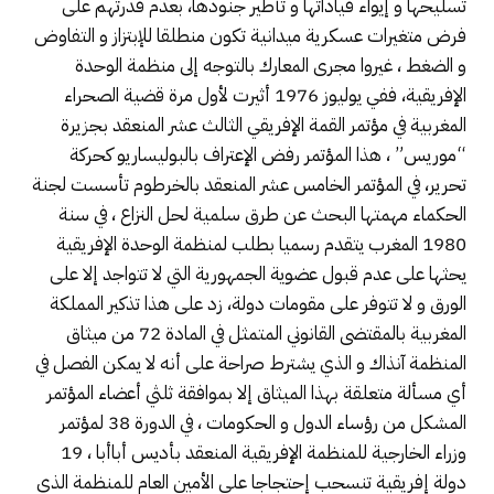
تسليحها و إيواء قياداتها و تأطير جنودها، بعدم قدرتهم على
فرض متغيرات عسكرية ميدانية تكون منطلقا للإبتزاز و التفاوض
و الضغط ، غيروا مجرى المعارك بالتوجه إلى منظمة الوحدة
الإفريقية، ففي يوليوز 1976 أثيرت لأول مرة قضية الصحراء
المغربية في مؤتمر القمة الإفريقي الثالث عشر المنعقد بجزيرة
“موريس” ، هذا المؤتمر رفض الإعتراف بالبوليساريو كحركة
تحرير، في المؤتمر الخامس عشر المنعقد بالخرطوم تأسست لجنة
الحكماء مهمتها البحث عن طرق سلمية لحل النزاع ، في سنة
1980 المغرب يتقدم رسميا بطلب لمنظمة الوحدة الإفريقية
يحثها على عدم قبول عضوية الجمهورية التي لا تتواجد إلا على
الورق و لا تتوفر على مقومات دولة، زد على هذا تذكير المملكة
المغربية بالمقتضى القانوني المتمثل في المادة 72 من ميثاق
المنظمة آنذاك و الذي يشترط صراحة على أنه لا يمكن الفصل في
أي مسألة متعلقة بهذا الميثاق إلا بموافقة ثلثي أعضاء المؤتمر
المشكل من رؤساء الدول و الحكومات ، في الدورة 38 لمؤتمر
وزراء الخارجية للمنظمة الإفريقية المنعقد بأديس أباأبا ، 19
دولة إفريقية تنسحب إحتجاجا على الأمين العام للمنظمة الذي