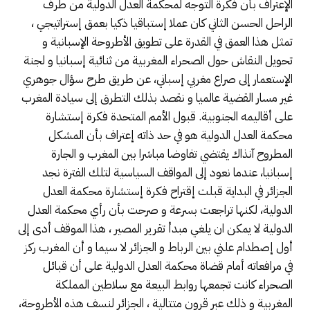
الإعتراف بأن فكرة التوجه لمحكمة العدل الدولية من طرف
الراحل الحسن الثاني كان عملا إستباقيا ذكيا بعمق إستراتيجي ،
تمثل هذا العمق في القدرة على تطويق الأطروحة الإسبانية و
تحويل النقاش حول الصحراء المغربية من ثنائية إسبانيا و لجنة
الإستعمار إلى صراع مغربي إسباني، عن طريق طرح سؤال جوهري
غير مسار القضية عالميا و نقصد بذلك التطرق إلى سيادة المغرب
على أقاليمه الجنوبية. قبول الأمم المتحدة فكرة إستشارة
محكمة العدل الدولية هو في حد ذاته إعتراف بأن المشكل
المطروح آنذاك يقتضي تفاوضا مباشرا بين المغرب و الجارة
إسبانيا، عندما نعود إلى المواقف السياسية لتلك الفترة نجد
الجزائر في البداية قبلت إقتراح فكرة إستشارة محكمة العدل
الدولية، لكنها تراجعت بسرعة و صرحت بأن رأي محكمة العدل
الدولية لا يمكن ان يلغي مبدأ تقرير المصير ، هذا الموقف أدى إلى
أول إصطدام علني بين الرباط و الجزائر لا سيما و أن المغرب ركز
في مرافعاته أمام قضاة محكمة العدل الدولية على أن قبائل
الصحراء كانت تجمعها روابط البيعة مع سلاطين المملكة
المغربية و ذلك عبر قرون متتالية ، الجزائر لنسف هذه الأطروحة،