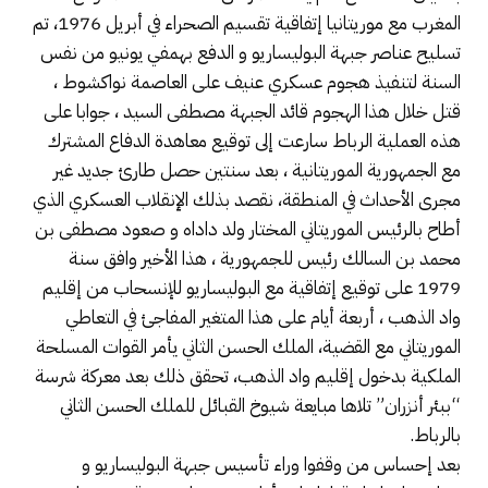
المغرب مع موريتانيا إتفاقية تقسيم الصحراء في أبريل 1976، تم
تسليح عناصر جبهة البوليساريو و الدفع بهمفي يونيو من نفس
السنة لتنفيذ هجوم عسكري عنيف على العاصمة نواكشوط ،
قتل خلال هذا الهجوم قائد الجبهة مصطفى السيد ، جوابا على
هذه العملية الرباط سارعت إلى توقيع معاهدة الدفاع المشترك
مع الجمهورية الموريتانية ، بعد سنتين حصل طارئ جديد غير
مجرى الأحداث في المنطقة، نقصد بذلك الإنقلاب العسكري الذي
أطاح بالرئيس الموريتاني المختار ولد داداه و صعود مصطفى بن
محمد بن السالك رئيس للجمهورية ، هذا الأخير وافق سنة
1979 على توقيع إتفاقية مع البوليساريو للإنسحاب من إقليم
واد الذهب ، أربعة أيام على هذا المتغير المفاجئ في التعاطي
الموريتاني مع القضية، الملك الحسن الثاني يأمر القوات المسلحة
الملكية بدخول إقليم واد الذهب، تحقق ذلك بعد معركة شرسة
“ببئر أنزران” تلاها مبايعة شيوخ القبائل للملك الحسن الثاني
بالرباط.
بعد إحساس من وقفوا وراء تأسيس جبهة البوليساريو و