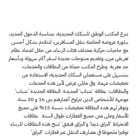
شرع المكتب الوطني للسكك الحديدية، بمناسبة الدخول الجديد،
ببلورة عروضه الخاصة بنقل المسافرين، لتتلاءم بشكل أحسن
مع حاجيات حركية مختلف فئات الزبناء، من خلال اعتماد نظام
تعريفي مرن، وتقديم منتوجات جديدة لسفر أكثر سهولة وبأسعار
جد مغرية. وطرح المكتب جملة من البطاقات والخدمات،
ستسهل على مستعملي السكك الحديدية، الاستفادة من
تخفيضات مهمة. وفي مايلي عرض لأبرز هذه الخدمات
والبطاقات: بطاقة ‘شباب’ الجديدة: البطاقة الجديدة ‘شباب’
موجهة للأشخاص الذين تتراوح أعمارهم بين 16 و 30 سنة.
وتوفر لهم هذه البطاقة تخفيضات بنسبة 15% على جميع
الأسفار وعلى متن جميع القطارات طوال السنة. بطاقات
الانخراط ‘البراق ديما’ و’البراق فيفتي’ تتيح هذه البطاقات للزبناء
توفيرا ملحوظا في مصاريف التنقل عبر قطارات ‘البراق’