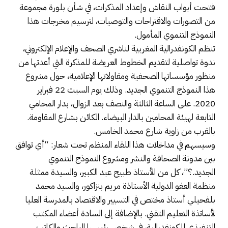
فتحت أبواب النقاش وإعداد المذكرات، في شأن بلورة مجموعة
من التصورات والاقتراحات والتوصيات، لترسيم مخرجات هذا
النموذج التنموي المأمول.
تنظم الكونفدرالية المغربية لناشري الصحف والإعلام الإلكتروني،
ندوة تواصلية لتقديم الخطوط العريضة للمذكرة التي أعدتها من
منظور مؤسساتها الصحفية ومقاولاتها الإعلامية، حول مشروع
هذا النموذج التنموي الجديد. وذلك يوم السبت 22 فبراير
2020. على الساعة الثالثة والنصف بعد الزوال، بدار المحامي
التابعة لهيئة المحامين بالدار البيضاء. الكائن بشارع المقاومة.
بالقرب من زاوية شارع محمد الخامس.
وسيسهم في مداخلات هذا اللقاء المنظم تحت شعار: “أي توافق
بين مدونة الصحافة والنشر ومشروع النموذج التنموي
الجديد.؟”، كل من الأستاذ طبيح عبد الكبير، والسيدة ممثلة
منظمة العفو الدولية الأستاذة مريم بنزاكور، والسيد محمد
بلفحيلي أستاذ مختص في التسيير والاقتصاد بالمدرسة العليا
لأساتذة التعليم التقني. بالإضافة إلى السادة أعضاء المكتب
التنفيذي للكونفدرالية، في شخص رئيسها الباحث والكاتب