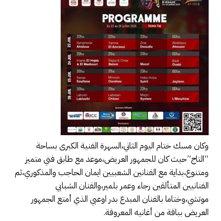
وكان مسك ختام اليوم الثاني،السهرة الفنية الكبرى بساحة
“التاج”حيث كان للجمهور العريض،موعد مع طابق فني متميز
ومتنوع،بداية مع الفنانين الشعبيين ايمان الحاجب والمذكوري،ثم
الفنانيين المتألقين رجاء وعمر بلمير،والفنان الشبابي
موتشي،وختاما بالفنان المبدع بدر اوعبي الذي أمتع الجمهور
العريض بباقة من أغانيه المعروفة.