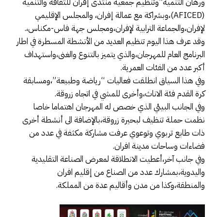
ورهان التنمية”وتنظيم جمعية منتدى إفران للثقافة والتنمية
(AFICED)،وبشراكة مع عمالة إفران، والمجلس الإقليمي
لإفران،والجماعة الترابية لإفران،ومجلس جهة فاس-مكناس،.
وقد عرف هذا اليوم تنظيم العديد من الأنشطة المسطرة في اطار
البرنامج العام للمهرجان،والذي يتميز بالتنوع والغنى،واستهداف
أكبر عدد من الفئات العمرية.
وفي هذا السياق انطلقت فعاليات “رياضة وطبيعة”،ومسابقة
كرة القدم فئة الاناث،وأخرى للمشي في اتجاه زروقة.
وفي الجانب البيئي الذي خصص له المهرجان اهتماما خاصا
نظمت حملة تنظيف لبحيرة زروقة،بالإضافة الى أنشطة أخرى
ذات طابع تربوي وتوعوي عرفت مشاركة مكثفة في عدد من
فضاءات وساحات مدينة افران.
وفي جانب آخر،أعطيت الانطلاقة لمعرض الصناعة التقليدية
واليدوية،بمشارك عدد من الصناع من إقليم افران
والمنطقة،وكذا من مدن وأقاليم عدة من المملكة.