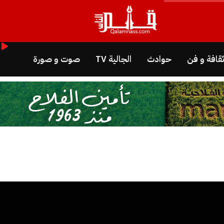
قافة و فن
حوادث
الجالية TV
صوت و صورة