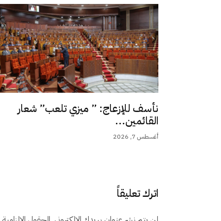
نأسف للإزعاج: ” ميزي تلعب” شعار
القائمين...
أغسطس 7, 2026
اترك تعليقاً
لن يتم نشر عنوان بريدك الإلكتروني.
الحقول الإلزامية م