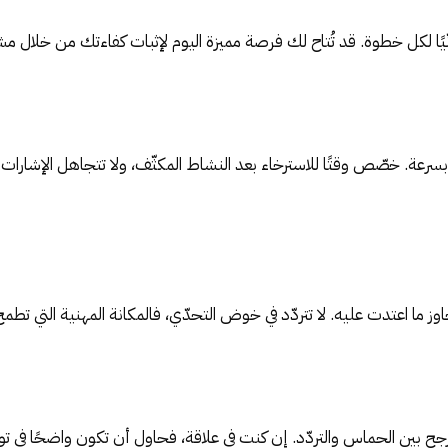
أنّيًا لكل خطوة. قد تُتاح لك فرصة مميزة اليوم لإثبات كفاءتك من خلال م
بسرعة. خصّص وقتًا للاسترخاء بعد النشاط المكثّف، ولا تتجاهل الإشارات 
وز ما اعتدت عليه. لا تتردّد في خوض التحدّي، فالمكانة المهنية التي تطم
تأرجح بين الحماس والتردّد. إن كنت في علاقة، فحاول أن تكون واضحًا في 