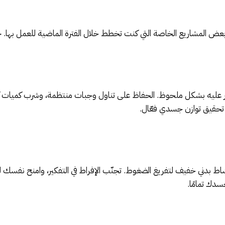
ى بعض المشاريع الخاصة التي كنت تخطط خلال الفترة الماضية للعمل بها
ؤثّر عليه بشكل ملحوظ. الحفاظ على تناول وجبات منتظمة، وشرب كميات ك
ي تحقيق توازن جسدي فعّال.
شاط بدني خفيف لتفريغ الضغوط. تجنّب الإفراط في التفكير، وامنح نفسك
سدك تمامًا.