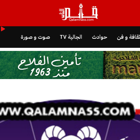
قافة و فن
حوادث
الجالية TV
صوت و صورة