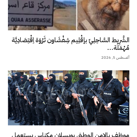
الشَّرِيط السَّاحِلِيّ بإقْلِيم شِفْشَاون ثَرْوَة اِقْتِصَادِيَّة
مُهْمَلَة...
أغسطس 5, 2026
موظف بالامن الوطني بويسلان مكناس يستعمل