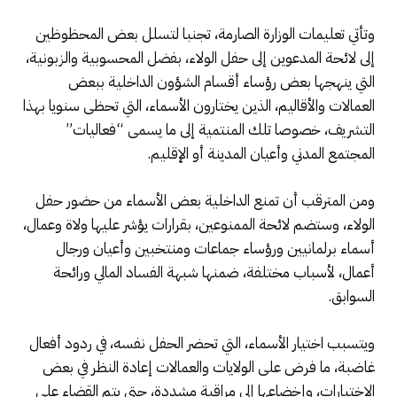
وتأتي تعليمات الوزارة الصارمة، تجنبا لتسلل بعض المحظوظين
إلى لائحة المدعوين إلى حفل الولاء، بفضل المحسوبية والزبونية،
التي ينهجها بعض رؤساء أقسام الشؤون الداخلية ببعض
العمالات والأقاليم، الذين يختارون الأسماء، التي تحظى سنويا بهذا
التشريف، خصوصا تلك المنتمية إلى ما يسمى “فعاليات”
المجتمع المدني وأعيان المدينة أو الإقليم.
ومن المترقب أن تمنع الداخلية بعض الأسماء من حضور حفل
الولاء، وستضم لائحة الممنوعين، بقرارات يؤشر عليها ولاة وعمال،
أسماء برلمانيين ورؤساء جماعات ومنتخبين وأعيان ورجال
أعمال، لأسباب مختلفة، ضمنها شبهة الفساد المالي ورائحة
السوابق.
ويتسبب اختيار الأسماء، التي تحضر الحفل نفسه، في ردود أفعال
غاضبة، ما فرض على الولايات والعمالات إعادة النظر في بعض
الاختيارات، وإخضاعها إلى مراقبة مشددة، حتى يتم القضاء على