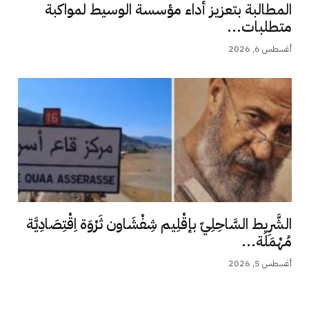
المطالبة بتعزيز أداء مؤسسة الوسيط لمواكبة
متطلبات...
أغسطس 6, 2026
الشَّرِيط السَّاحِلِيّ بإقْلِيم شِفْشَاون ثَرْوَة اِقْتِصَادِيَّة
مُهْمَلَة...
أغسطس 5, 2026