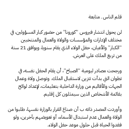
قلم الناس ـ متابعة
لن يحول انتشار فيروس “كورونا” من حضور كبار المسؤولين، في
مختلف الإدارات والمؤسسات والولاة والعمال والمنتخبين
“الكبار” والأعيان، حفل الولاء الذي يقام سنويا، ويوافق 21 سنة
من تربع الملك على العرش.
ورجحت مصادر ليومية “الصباح”، أن يقام الحفل نفسه، في
تطوان التي بدأت تتزين لاستقبال الملك. وتوصل ولاة وعمال
الجهات والأقاليم من وزارة الداخلية بتعليمات، لإعداد لوائح
بقائمة الأشخاص الذين سيمثلون كل إقليم.
وأوردت المصدر ذاته ب أن صناع القرار بالوزارة نفسها، طلبوا من
الولاة والعمال عدم استبدال الأسماء، أو تعويضهم بآخرين، ولو
فقدوا الحياة قبل حلول موعد حفل الولاء.