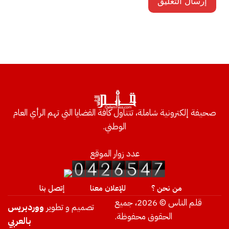
صحيفة إلكترونية شاملة، تتناول كافة القضايا التي تهم الرأي العام
الوطني.
عدد زوار الموقع
من نحن ؟
للإعلان معنا
إتصل بنا
قلم الناس © 2026، جميع
تصميم و تطوير
ووردبريس
الحقوق محفوظة.
بالعربي