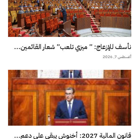
نأسف للإزعاج: ” ميزي تلعب” شعار القائمين...
أغسطس 7, 2026
قانون المالية 2027: أخنوش يبقي على دعم...