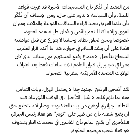
من المفيد أن نَذْكر بأن المستجدات الأخيرة قد غيرت قواعد
اللعبة، وأن السياسة لا تدوم على حال، ومن الإنصاف أن نُذَكّر
بأن بلدنا العريق يجيد قراءة السياقات الدولية والمآلات وميزان
القوى وإلا ما كنا لننعم بالأمن والأمان طيلة هذه العقود،
خصوصا ونحن نجاور نظاما وحشيا لا يتورع عن قتل مواطنيه
فضلا على أن يعقد السلام في جواره، هذا ما أكده قرار المغرب
الشجاع بتأجيل الاجتماع رفيع المستوى مع إسبانيا الذي كان
مقررا في دجنبر إلى فبراير القادم ثلاث ساعات فقط بعد اعتراف
الولايات المتحدة الأمريكية بمغربية الصحراء.
لقد أضحى الوضع الجديد جِدا لا يحتمل الهزل، وبات التعامل
معه بما يلزم مُلحا لا يقبل التأجيل، في الوقت الذي عاد فيه
النظام الجزائري أوهن من بيت العنكبوت؛ وصار لا يستطيع حتى
أن يقنع شعبه بأن من ظهر على “تويتر” هو فعلا رئيس الجزائر،
فبالأحرى أن يقنع العالم بأن القابعين في مخيمات العار بتندوف
هو فعلا شعب مهضوم الحقوق.