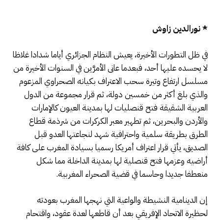
* نورالدين زاوش
في ظل التطورات الأخيرة، يعيش النظام الجزائري أياما شدادا غلاظا
لا يحسده عليها أحد، فبعدما عانى الأمرَّين في السنوات الأخيرة من
مسلسل ارتفاع وتيرة سحب الاعتراف بكيانه الصحراوي المزعوم
والذي بلغ أكثر من خمسين دولة، ثم قرار مجموعة من الدول
العربية الشقيقة فتح قنصليات لها بمدينة العيون كالإمارات
والأردن والبحرين، ثم تطهير معبر الكركرات من شرذمة قطاع
الطرق بطريقة سلمية واحترافية شهد لنجاعتها العدو قبل
الصديق، يأتي قرار اعتراف أمريكا رسميا بسيادة المغرب على كافة
أراضيه وعزمها فتح قنصلية لها بمدينة الداخلة مما شكل
منعطفا جديدا وحاسما في قضية الصحراء المغربية.
إن الدينامية النشيطة والواعية التي نهجها المغرب بعودته
لحظيرة الاتحاد الإفريقي بعد أن قاطعها لعدة عقود، واقتحام