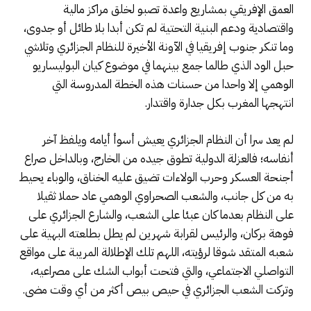
العمق الإفريقي بمشاريع واعدة تصبو لخلق مراكز مالية
واقتصادية ودعم البنية التحتية لم تكن أبدا بلا طائل أو جدوى،
وما تنكر جنوب إفريقيا في الآونة الأخيرة للنظام الجزائري وتلاشي
حبل الود الذي طالما جمع بينهما في موضوع كيان البوليساريو
الوهمي إلا واحدا من حسنات هذه الخطة المدروسة التي
انتهجها المغرب بكل جدارة واقتدار.
لم يعد سرا أن النظام الجزائري يعيش أسوأ أيامه ويلفظ آخر
أنفاسه؛ فالعزلة الدولية تطوق جيده من الخارج، وبالداخل صراع
أجنحة العسكر وحرب الولاءات تضيق عليه الخناق، والوباء يحيط
به من كل جانب، والشعب الصحراوي الوهمي عاد حملا ثقيلا
على النظام بعدما كان عبئا على الشعب، والشارع الجزائري على
فوهة بركان، والرئيس لقرابة شهرين لم يطل بطلعته البهية على
شعبه المتقد شوقا لرؤيته، اللهم تلك الإطلالة المريبة على مواقع
التواصلي الاجتماعي، والتي فتحت أبواب الشك على مصراعيه،
وتركت الشعب الجزائري في حيص بيص أكثر من أي وقت مضى.