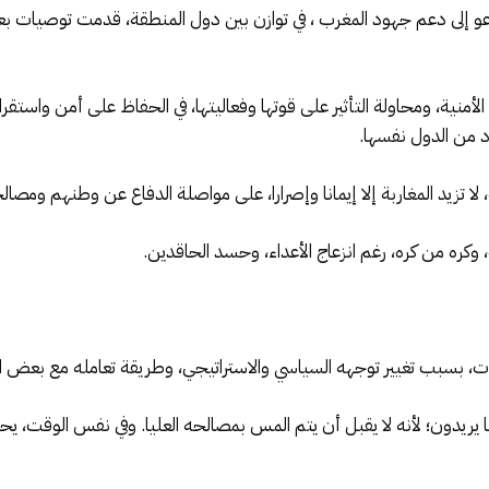
و إلى دعم جهود المغرب ، في توازن بين دول المنطقة، قدمت توصيات بعرق
منية، ومحاولة التأثير على قوتها وفعاليتها، في الحفاظ على أمن واستقرا
دد من الدول نفسها.
 لا تزيد المغاربة إلا إيمانا وإصرارا، على مواصلة الدفاع عن وطنهم ومصالحه
كره من كره، رغم انزعاج الأعداء، وحسد الحاقدين.
 بسبب تغيير توجهه السياسي والاستراتيجي، وطريقة تعامله مع بعض الق
يريدون؛ لأنه لا يقبل أن يتم المس بمصالحه العليا. وفي نفس الوقت، يح