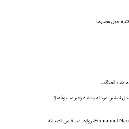
ثيرة حول مصيرها.
 هذه العلاقات.
دق وتفاؤل، لمواصلة العمل مع الحكومة الإسبانية، ومع رئيسها معالي السيد Pedro Sanchez، من أجل تدشين مرحلة جديدة وغير مسبوقة، في
وهو نفس الالتزام، الذي تقوم عليه علاقات الشراكة والتضامن، بین المغرب وفرنسا، التي تجمعني برئيسها فخامة السيد Emmanuel Macron، روابط متينة من الصداقة