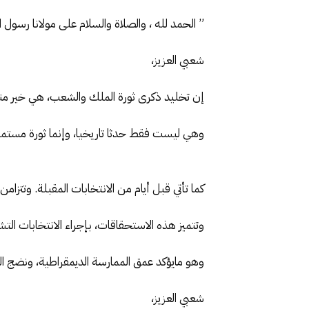
” الحمد لله ، والصلاة والسلام على مولانا رسول 
شعبي العزيز،
إن تخليد ذكرى ثورة الملك والشعب، هي خير منا
وهي ليست فقط حدثا تاريخيا، وإنما ثورة مستمر
كما تأتي قبل أيام من الانتخابات المقبلة. وتتزا
وتتميز هذه الاستحقاقات، بإجراء الانتخابات التش
وهو مايؤكد عمق الممارسة الديمقراطية، ونضج الب
شعبي العزيز،