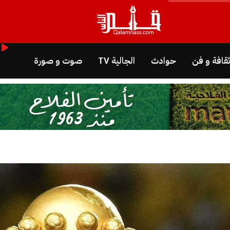
قافة و فن
حوادث
الجالية TV
صوت و صورة