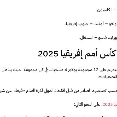
 – الكاميرون.
نغو – أوغندا – جنوب إفريقيا.
ركينا فاسو – السنغال.
 أمم إفريقيا 2025
 التصفيات».
20
، على النحو التالي: