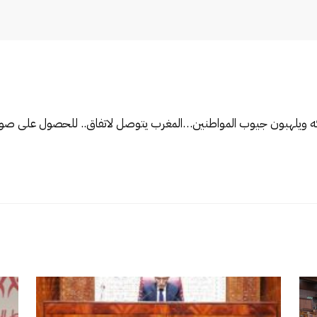
كه ويلهبون جيوب المواطنين…
المغرب يتوصل لاتفاق.. للحصول على صواري