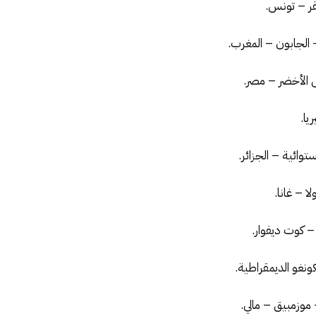
قر – تونس.
 الجابون – المغرب.
س الأخضر – مصر.
يا.
ستوائية – الجزائر.
ا – غانا.
 – كوت ديفوار.
لكونغو الديمقراطية.
 موزمبيق – مالي.