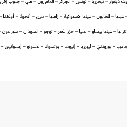
 ديفوار – نيجيريا – تونس – الجزائر – الكاميرون – مالي – جنوب إفريقيا
 غينيا – الجابون – غينيا الاستوائية – زامبيا – بنين – أنجولا – أوغندا
– تنزانيا – غينيا بيساو – ليبيا – جزر القمر – توجو – السودان – سيراليون
 جامبيا – بوروندي – ليبيريا – إثيوبيا – بوتسوانا – ليسوتو – إيسواتيني