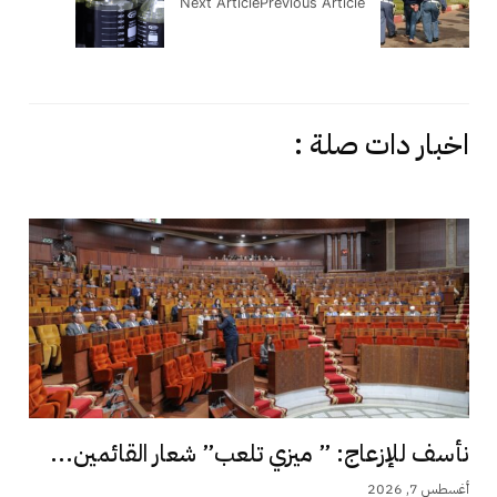
Next Article
Previous Article
اخبار دات صلة :
نأسف للإزعاج: ” ميزي تلعب” شعار القائمين...
أغسطس 7, 2026