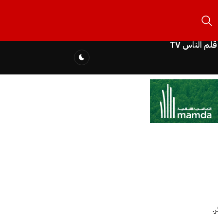
قلم الناس TV
.