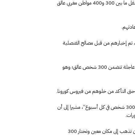
وأفادت المصادر بأن السلطات المغربية خصصت ثلاث طائرات من أسطول شركة الخطوط الملكية المغربية “لارام” لنقل ما بين 300 و400 مواطن مغربي عالق
عادتهم.
يس، تم إخبارهم من قبل مصالح القنصلية
وأكد المصدر ذاته أن المعطيات، التي توصلت بها مصالح القنصلية بالجزائر من المسؤولين بالرباط، تفيد بإرسال لائحة عاجلة تتضمن 300 شخص عالق؛ وهو
وكان وزير الصحة كشف أن تعليمات ملكية أعطيت لإعادة المغاربة العالقين عبر دفعات، مضيفا: “اليوم، نقوم بإدخال 300 شخص في كل أسبوع”، مشيرا إلى أن
المسؤول الحكومي تابع أن اللجان التقنية الحكومية تشتغل على المعايير التي سيتم اتخاذها؛ “لأنه ليس من السهل أن تذهب إلى مكان معين وتختار 300