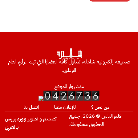
صحيفة إلكترونية شاملة، تتناول كافة القضايا التي تهم الرأي العام
الوطني.
عدد زوار الموقع
من نحن ؟
للإعلان معنا
إتصل بنا
قلم الناس © 2026، جميع
تصميم و تطوير
ووردبريس
الحقوق محفوظة.
بالعربي