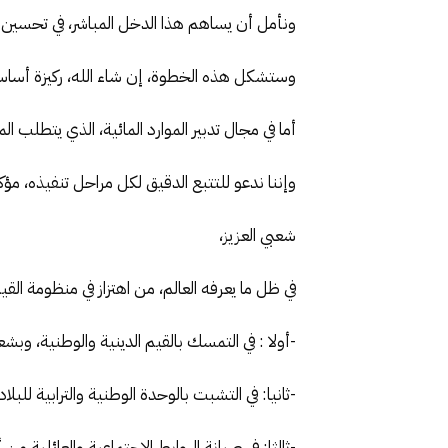
ونأمل أن يساهم هذا الدخل المباشر، في تحسين ا
وستشكل هذه الخطوة، إن شاء الله، ركيزة أساسية
أما في مجال تدبير الموارد المائية، الذي يتطلب المزي
وإننا ندعو للتتبع الدقيق لكل مراحل تنفيذه، م
شعبي العزيز،
في ظل ما يعرفه العالم، من اهتزاز في منظومة القي
-أولا : في التمسك بالقيم الدينية والوطنية، وبشعا
-ثانيا: في التشبت بالوحدة الوطنية والترابية للبلاد
-ثالثا: في صيانة الروابط الاجتماعية والعائلي