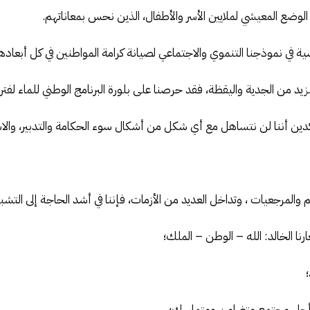
لوضع المعيشي لملايين الأسر والأطفال، الذين نحس بمعاناتهم.
 في نموذجنا التنموي والاجتماعي لصيانة كرامة المواطنين في كل أبعادها
د من الجدية واليقظة، فقد حرصنا على بلورة البرنامج الوطني للماء لفترة 2020-027
ؤكدين أننا لن نتساهل مع أي شكل من أشكال سوء الحكامة والتدبير، والا
م والمرجعيات ، وتداخل العديد من الأزمات، فإننا في أشد الحاجة إلى التشب
رنا الخالد: الله – الوطن – الملك؛
؛
ة من أجل مجتمع متضامن ومتماسك؛