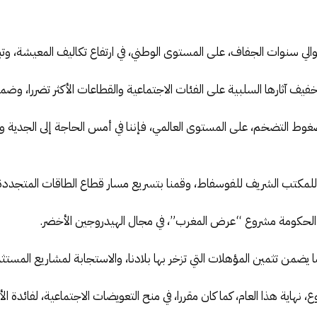
توالي سنوات الجفاف، على المستوى الوطني، في ارتفاع تكاليف المعيشة، وتب
 تخفيف آثارها السلبية على الفئات الاجتماعية والقطاعات الأكثر تضررا، وض
غوط التضخم، على المستوى العالمي، فإننا في أمس الحاجة إلى الجدية وإش
ر للمكتب الشريف للفوسفاط، وقمنا بتسريع مسار قطاع الطاقات المتجددة
ت الحكومة مشروع “عرض المغرب”، في مجال الهيدروجين الأخضر.
بما يضمن تثمين المؤهلات التي تزخر بها بلادنا، والاستجابة لمشاريع المستثم
، نهاية هذا العام، كما كان مقررا، في منح التعويضات الاجتماعية، لفائدة ال