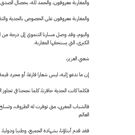
والمغاربة معروفون، والحمد لله، بخصال الصدق والت
والمغاربة معروفون على الخصوص بالجدية والتفان
واليوم، وقد وصل مسارنا التنموي إلى درجة من ال
الكبرى، التي يستحقها المغاربة.
شعبي العزيز،
إن ما ندعو إليه، ليس شعارا فارغا، أو مجرد قي
فكلما كانت الجدية حافزنا، كلما نجحنا في تجاوز 
فالشباب المغربي، متى توفرت له الظروف، وتسلح ب
العالم.
فقد قدم أبناؤنا، بشهادة الجميع، وطنيا ودوليا،