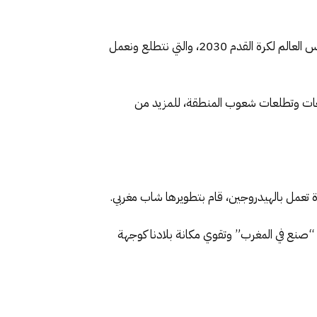
وهي نفس الروح التي كانت وراء قرارنا، بتقديم ملف ترشيح مشترك، مع أصدقائنا في إسبانيا والبرتغال، لاحتضان نهائيات كأس العالم لكرة القدم 2030، والتي نتطلع ونعمل
وحات وتطلعات شعوب المنطقة، للمزيد من
 تعمل بالهيدروجين، قام بتطويرها شاب مغربي.
ة “صنع في المغرب” وتقوي مكانة بلادنا كوجهة