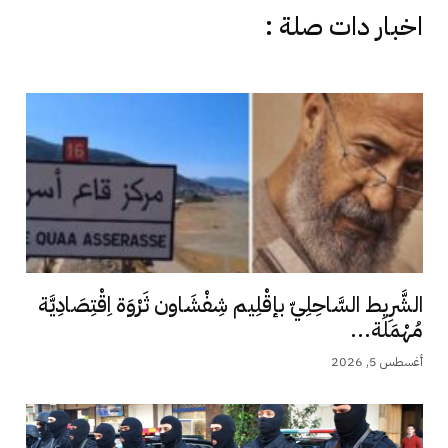
اخبار دات صلة :
الشَّرِيط السَّاحِلِيّ بإقْلِيم شِفْشَاون ثَرْوَة اِقْتِصَادِيَّة
مُهْمَلَة...
أغسطس 5, 2026