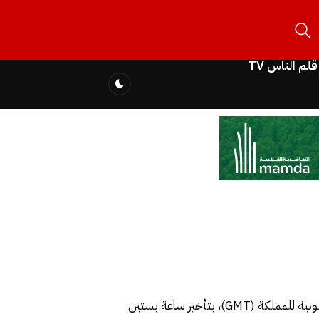
قلم الناس TV
بعد ان كانت وزارة الاقتصاد والمالية وإصلاح الإدارة – قطاع إصلاح الإدارة- قد اعلنت في وقت سابق الرجوع إلى الساعة القانونية للمملكة (GMT)، بتأخير ساعة بستين