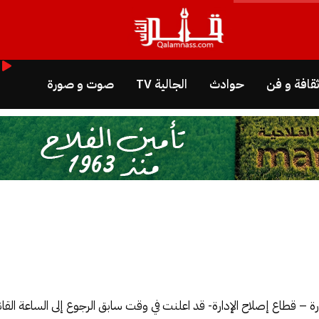
قافة و فن
حوادث
الجالية TV
صوت و صورة