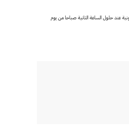
(GMT+1)، وذلك بإضافة ستين (60) دقيقة إلى الساعة القانونية عند حلول الساعة الثانية صباحا من يوم