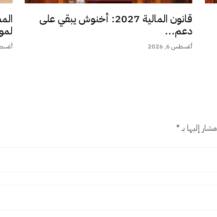
قانون المالية 2027: أخنوش يبقي على
الم
دعم...
لمو
أغسطس 6, 2026
أغسطس 6,
شار إليها بـ
*