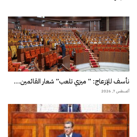
نأسف للإزعاج: ” ميزي تلعب” شعار القائمين...
أغسطس 7, 2026