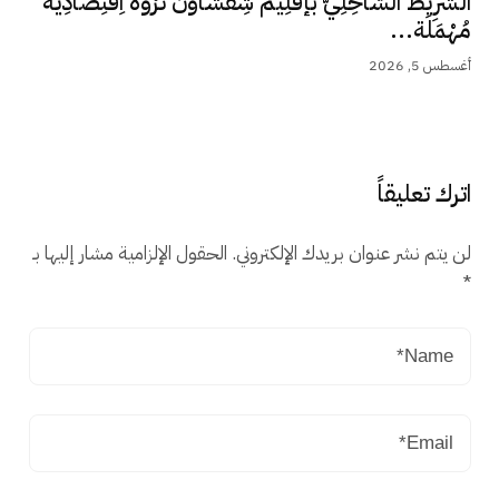
الشَّرِيط السَّاحِلِيّ بإقْلِيم شِفْشَاون ثَرْوَة اِقْتِصَادِيَّة
مُهْمَلَة...
أغسطس 5, 2026
اترك تعليقاً
لن يتم نشر عنوان بريدك الإلكتروني.
الحقول الإلزامية مشار إليها بـ
*