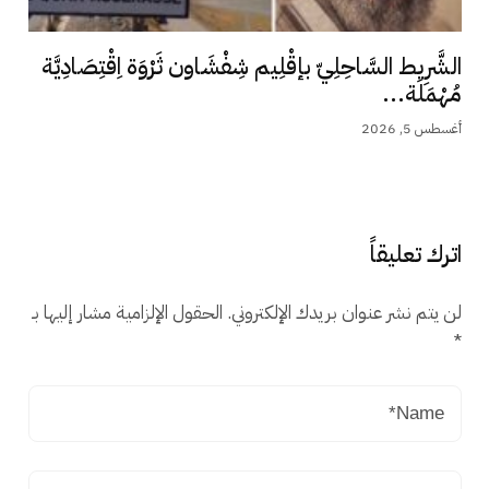
الشَّرِيط السَّاحِلِيّ بإقْلِيم شِفْشَاون ثَرْوَة اِقْتِصَادِيَّة
مُهْمَلَة...
أغسطس 5, 2026
اترك تعليقاً
لن يتم نشر عنوان بريدك الإلكتروني.
الحقول الإلزامية مشار إليها بـ
*