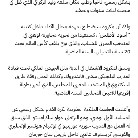
بشكل رسمي، ناخبا وطنيا مكان سلفه وليد الركراكي الذي ظل في
منصبه لثلاث سنوات ونصف.
واكدّ أن مكرود سيضطلع بمهمة محلل الأداء داخل كتيبة
“أسود الأطلس”، مُستفيدا من تجربة مجاورته لوهبي في
المنتخب المغربي للشباب، والذي توج بلقب كأس العالم تحت
20 سنة بالتشيلي، السنة الماضية.
وسبق لمكرود الاشتغال في أندية مثل الجيش الملكي تحت قيادة
المدرب البلجيكي سفين فاندنبروك، وكذلك العمل رفقة طارق
السكتيوي في المنتخب المغربي للمحليين، الذي أحرز بطولة
إفريقيا للاعبين المحليين السنة الماضية.
وأعلنت الجامعة الملكية المغربية لكرة القدم بشكل رسمي عن
المساعد الأول لوهبي، وهو البرتغالي جواو ساكرامينتو، الذي سبق
له العمل مع المدرب جوزيه مورينهو في توتنهام هوتسبر الإنجليزي
والفرنسي كريستوف غالتيي داخل باريس سان جيرمان.