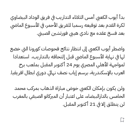
بدأ أيوب الكعبي أمس الثلاثاء التداريب في فريق الوداد البيضاوي
لكرة القدم بعد توقيعه رسميا للفريق الأحمر، في الأسبوع الماضي
بعد فسخ عقده مع نادي هيبي فورتشين الصيني.
واضطر أيوب الكعبي إلى انتظار نتائج فحوصات كورونا التي خضع
لها في نهاية الأسبوع الماضي قبل إلتحاقه بالتداريب، استعدادا
لمواجهة الأهلي المصري يوم 24 أكتوبر المقبل بملعب برج
العرب بالإسكندرية، برسم إياب نصف نهائي دوري ابطال افريقيا.
ولن يكون بإمكان الكعبي خوض مباراة الذهاب بمركب محمد
الخامس بالدارالبيضاء، على اعتبار أن الميركاتو الصيفي بالمغرب
لن ينطلق إلا في 21 أكتوبر المقبل.