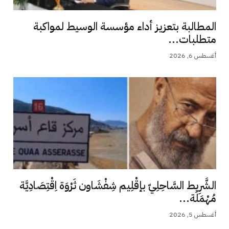
المطالبة بتعزيز أداء مؤسسة الوسيط لمواكبة
متطلبات...
أغسطس 6, 2026
الشَّرِيط السَّاحِلِيّ بإقْلِيم شِفْشَاون ثَرْوَة اِقْتِصَادِيَّة
مُهْمَلَة...
أغسطس 5, 2026