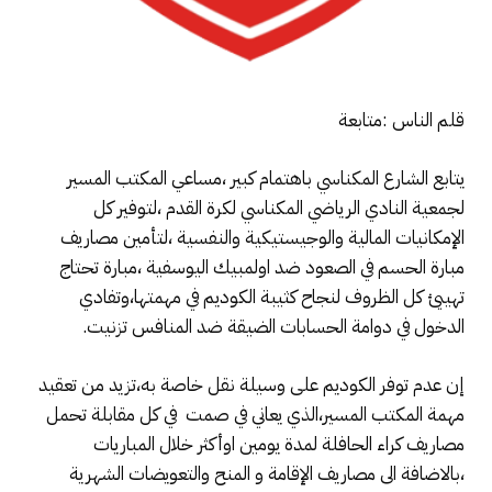
قلم الناس :متابعة
يتابع الشارع المكناسي باهتمام كبير ،مساعي المكتب المسير
لجمعية النادي الرياضي المكناسي لكرة القدم ،لتوفير كل
الإمكانيات المالية والوجيستيكية والنفسية ،لتأمين مصاريف
مبارة الحسم في الصعود ضد اولمبيك اليوسفية ،مبارة تحتاج
تهييئ كل الظروف لنجاح كثيبة الكوديم في مهمتها،وتفادي
الدخول في دوامة الحسابات الضيقة ضد المنافس تزنيت.
إن عدم توفر الكوديم على وسيلة نقل خاصة به،تزيد من تعقيد
مهمة المكتب المسير،الذي يعاني في صمت في كل مقابلة تحمل
مصاريف كراء الحافلة لمدة يومين اوأكثر خلال المباريات
،بالاضافة الى مصاريف الإقامة و المنح والتعويضات الشهرية