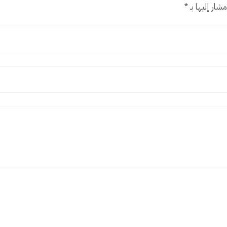
شار إليها بـ
*