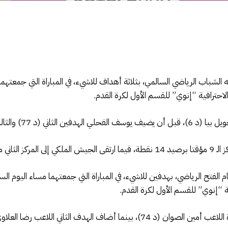
شباب الرياضي السالمي، بثلاثة أهداف للاشيء، في المباراة التي جمعتهما
(د 77) والثالث (د 88).
يد 20 نقطة.
ام الفتح الرياضي، بهدفين للاشيء، في المباراة التي جمعتهما مساء اليوم
اف الهدف الثاني اللاعب رضا العلاوي (7+90).