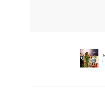
Ne
كش