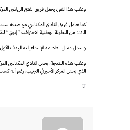
وعقب هذا الفوز، يحتل فريق الفتح الرياضي المركز الـ 8 مؤقتا، برصيد 16 نقطة رفقة حسنية أكادير، بينما بقي المغرب التطواني في المركز الـ 15 برص
كما تعادل فريق النادي المكناسي مع ضيفه شباب 
الـ 12 من البطولة الوطنية الاحترافية “إنوي” للقسم الأول لكرة القدم.
وسجل ممثل العاصمة الإسماعيلية الهدف الأول عبر اللاعب أنس المهراوي (د 34)،
الذي يحتل المركز الأخير في الترتيب، رغم أنه كسب 