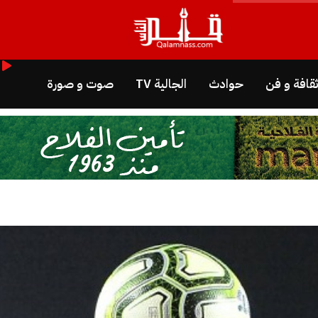
قافة و فن
حوادث
الجالية TV
صوت و صورة