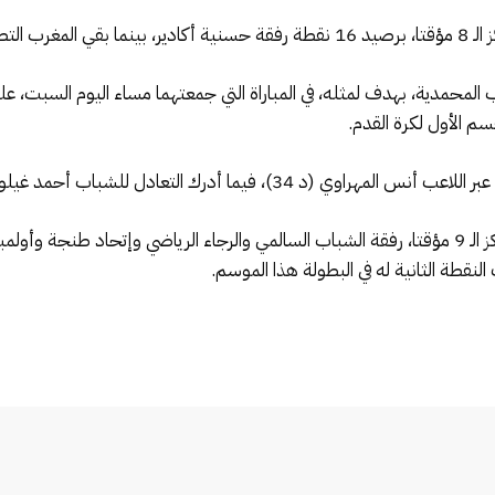
يد 10 نقاط.
المحمدية، بهدف لمثله، في المباراة التي جمعتهما مساء اليوم السبت، ع
 فيما أدرك التعادل للشباب أحمد غيلوف (د 81).
وعقب هذه النتيجة، يحتل النادي المكناسي المركز الـ 9 مؤقتا، رفقة الشباب السالمي والرجاء الر
النقطة الثانية له في البطولة هذا الموسم.