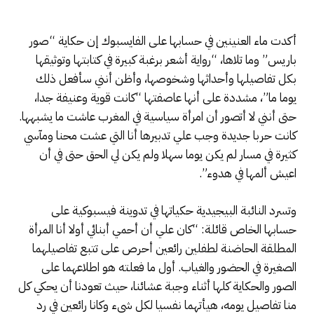
أكدت ماء العنينين في حسابها على الفايسبوك إن حكاية “صور
باريس” وما تلاها، “رواية أشعر برغبة كبيرة في كتابتها وتوثيقها
بكل تفاصيلها وأحداثها وشخوصها، وأظن أنني سأفعل ذلك
يوما ما”، مشددة على أنها عاصفتها “كانت قوية وعنيفة جدا،
حتى أنني لا أتصور أن امرأة سياسية في المغرب عاشت ما يشبهها.
كانت حربا جديدة وجب علي تدبيرها أنا التي عشت محنا ومآسي
كثيرة في مسار لم يكن يوما سهلا ولم يكن لي الحق حتى في أن
اعيش ألمها في هدوء”.
وتسرد النائبة البيجيدية حكياتها في تدوينة فيسبوكية على
حسابها الخاص قائلة: “كان علي أن أحمي أبنائي أولا أنا المرأة
المطلقة الحاضنة لطفلين رائعين أحرص على تتبع تفاصيلهما
الصغيرة في الحضور والغياب. أول ما فعلته هو اطلاعهما على
الصور والحكاية كلها أثناء وجبة عشائنا، حيث تعودنا أن يحكي كل
منا تفاصيل يومه، هيأتهما نفسيا لكل شيء وكانا رائعين في رد