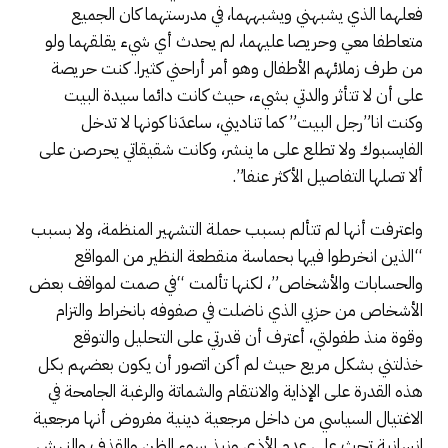
فعلهما الذي يشبهني ويشبههما، في مدرستهما كان الجميع
متعاطفا معي وحريصا عليهما، لم يحدث أي شيء يقلقهما ولو
من طرف زملائهم الأطفال وهو أمر أراحني كثيرا. كنت حريصة
على أن لا تتأثر والدتي بشيء، حيث كانت دائما سيدة البيت
وكنت انا”رجل البيت” كما تناديني، ساعدَنا كونها لا تدخل
الفايسبوك ولا تطلع على ما ينشر، وكانت شقيقاتي يحرصن على
ألا تصلها التفاصيل الأكثر عنفا”.
واعترفت أنها لم تتألم بسبب حملة التشهير المنظمة، ولا بسبب
“الذين انخرطوا فيها بحماسة منقطعة النظير من المواقع
والحسابات والأشخاص”، لكنها تألمت “في صمت لمواقف بعض
الأشخاص من حزبي الذي ناضلت في صفوفه بانخراط والتزام
وقوة منذ طفولتي، أعترف أن قدرتي على التحليل والتوقع
خذلتني بشكل مريع حيث لم أكن اتصور أن يكون بعضهم بكل
هذه القدرة على الإذاية والانتقام والشماتة والرغبة الجامحة في
الاغتيال السياسي من داخل مرجعية دينية مفروض أنها مرجعية
انسانية تحث على عدم الأذى ونبذ سوء الظن والقذف والنهش