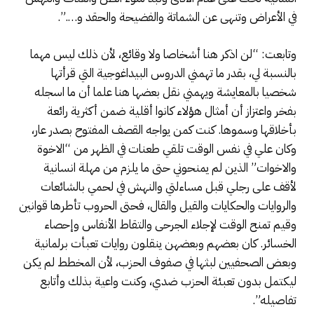
في الأعراض وتنهى عن الشماتة والفضيحة والحقد و….”.
وتابعت: “لن اذكر هنا أشخاصا ولا وقائع، لأن ذلك ليس مهما
بالنسبة لي، بقدر ما تهمني الدروس البيداغوجية التي قرأتها
شخصيا بالمعايشة ويهمني نقل بعضها هنا علما أن ما اسجله
بفخر واعتزاز أن أمثال هؤلاء كانوا أقلية ضمن أكثرية رائعة
بأخلاقها وسموها. كنت كمن يواجه القصف المفتوح بصدر عار،
وكان علي في نفس الوقت تلقي طعنات في الظهر من “الاخوة
والاخوات” الذين لم يمنحوني حتى ما يلزم من مهلة انسانية
لأقف على رجلي قبل مساءلتي والنهش في لحمي بالشائعات
والروايات والحكايات والقيل والقال، فحتى الحروب تأطرها قوانين
وقيم تمنح الوقت لإجلاء الجرحى والتقاط الأنفاس وإحصاء
الخسائر. كان بعضهم وبعضهن ينقلون روايات تعبأت برلمانية
وبعض الصحفيين لبثها في صفوف الحزب، لأن المخطط لم يكن
ليكتمل بدون تعبئة الحزب ضدي، وكنت واعية بذلك وأتابع
تفاصيله”.