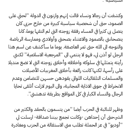
السياسية”.
وكشفت أن رجالا ونساء قالت إنهم وازنون في الدولة “لحثي على
الصمود، حتى أن شخصية سياسية كبيرة من خارج حزبي كان
يتصل بي كثيرا في المساء رفقة زوجته التي لم التقها يوما، كانا
ينصحانني بالصمود والاعتناء بصحتي وأولادي وممارسة الرياضة
والتوجه الى الله حتى تمر العاصفة. يوما ما سأكشف عن اسم هذا
الرجل لو أذن لي، فهو لا ينتمي الى “المرجعية الاسلامية” لكنني
رأيته يتمثلها في سلوكه واخلاقه وأخلاق زوجته التي لا تضع منديلا
على رأسها، لكنها كانت رائعة بأخلاق المغربيات الأصيلات
والمسلمات التلقائيات اللواتي يقودهن حسهن للتضامن وعدم
الانخراط في جوق الاذاية المجانية، والى اليوم لازلت أتلقى تحايا
الرجال والنساء الكبار في كل المواقع بطريقة تدهشني”.
وظهر للنائبة في الحزب أيضا “من يتسمون بالحقد والكثير من
الشر،حتى أن إحداهن -وكانت تجمع بيننا صداقة- ارسلت لي
“أوديو” في عز الحملة تطلب مني الاستقالة من الحزب ومغادرة