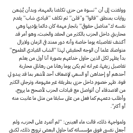
وولفتت إلى أن “نسوة من حزبي تكلفنا بالمهمة، وبدأن يُشِعن
روايات بمنطق “قالوا” و”قلن” ثم تكلف “قيادي شاب” يقدم
نفسه ك”مناضل حقوقي” بانجاز مهمة كان دائما يؤديها وهي
محاربتي داخل الحزب بالكثير من الحقد والخبث، وهو أمر قد
أكشف تفاصيله يوما خاصة وأنه دور ممتد في الزمان ولايزال
متواصلا، علما أن الوجه الحقيقي لهذا “الشاب القيادي الطموح”
بدأ يظهر لكل الذين حاول خداعهم بصورة أنا أول من يعلم
تفاصيل زيفها، غير انه لم يكن يوما رهانا من رهاناتي محاربة
أحدهم أو إحداهن أو السعي لإضعاف أحد لأشعر بما قد يبدو لي
قوة. ظهر خصوم داخل حزبي بطريقة غير مفهومة، وترجاني الكثير
من الاصدقاء أن أتواصل مع قيادات الحزب لأصحح ما يروج،
وأطلب دعمهم كما فعل من عانى سابقا من مثل ما عانيت منه
أو أكثر”.
ولمواجهة ذلك، قالت ماء العينين: “لم أتمرد على الحزب، ولم
أجعل نفسي فوق مؤسساته كما حاول البعض ترويج ذلك، لكنني