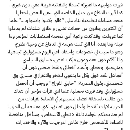
قررت مواجهة ما اعتبرته تحاملا وانتقائية غريبة معي دون غيري،
كما قررت الدفاع عن حياتي الخاصة التي سعى البعض لجعلها
محط مساءلة تنظيمية بناء على “قالوا وكتبوا وادعوا و….” علما
أن الكثيرين يعانون من حملات تشهير واطلاق اشاعات لم يعاملوا
كما عومِلت، وقد كنت واعية أنني ضحية استقطابات المؤتمر وما
قبله وما بعده، أنا التي كنت شرسة في الدفاع عن وجهة نظري
وهو ما سبب لي خصومات وأحقاد، أعي اليوم مسؤوليتي تجاهها،
وانا أقيِّم دون عقد ودون مركب نقص، مساري السياسي
ومنهجيتي وخطابي وأُعدد أخطائي ونقط ضعفي دون أن
أتجاهل نقط قوتي وكل ما يدعوني للفخر والاعتزاز في مساري وفي
شخصيتي، يقول المغاربة: “جابني الفيراج” ووجب أن أتحمل
مسؤوليتي وقد قررت تحملها، علما انني قرأت مؤخرا أن هناك
من طالب باستقالة اعضاء لتسببهم في الاساءة لقيادات من
الحزب، لازلت ألاحظ وأحلل دون تعليق، لكني مقتنعة أن الحزب
لم يعد يحتكم لقواعد ثابتة لا تحابي الأشخاص، وسأظل مناهضة
للاساءة للأشخاص خارج نقاش التوجهات والآراء والاختيارات