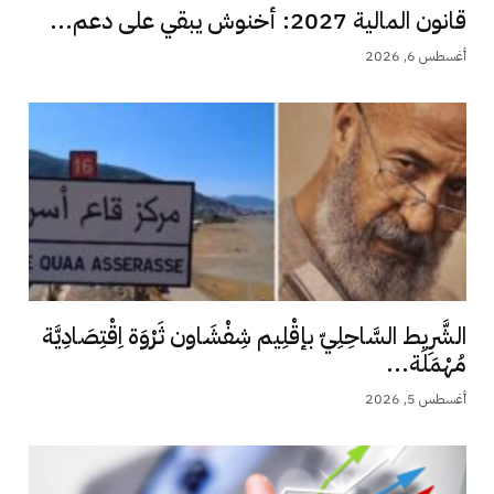
قانون المالية 2027: أخنوش يبقي على دعم...
أغسطس 6, 2026
الشَّرِيط السَّاحِلِيّ بإقْلِيم شِفْشَاون ثَرْوَة اِقْتِصَادِيَّة
مُهْمَلَة...
أغسطس 5, 2026