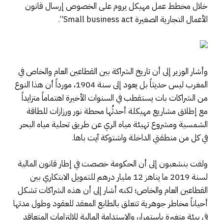
خلال مخطط عمل مهيكل يروم على الخصوص إرسال قانون
الأعمال التجارية الصغيرة Small business act”.
وأشار الوزير إلى أن تاريخ الشراكة بين القطاعين العام والخاص في
المغرب ليس حديثاً بل يعود إلى سنة 1904، مورداً أن هذا النوع
من الشراكات بات يستقطب في السنوات الأخيرة اهتماماً متزايداً
مع إطلاق مشاريع مهيكلة أحدثُها محطة نور ورزازات للطاقة
الشمسية ومشروع تهيئة مياه الري عن طريق تحلية مياه البحر
في كل من منطقتي الداخلة واشتوكة آيت باها.
ولفت بنشعبون إلى أن الحكومة خصصت في إطار قانون المالية
لسنة 2019 ما يناهز 12 مليار درهم للتمويل الابتكاري بين
القطاعين العام والخاص؛ لكنه أشار إلى أن هذه الشراكات تشكل
أحياناً مخاطر جوهرية تتعلق بالطابع المعقد للعقود وطول مدتها
في بيئة متغيرة باستمرار، والاستدامة المالية للالتزامات المتعاقد