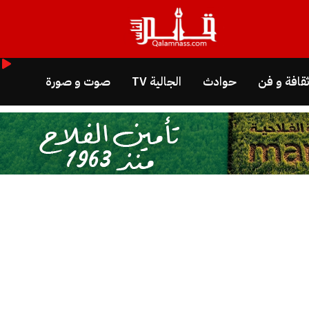
قافة و فن
حوادث
الجالية TV
صوت و صورة