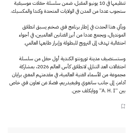
تنظيمها في 10 يونيو المقبل، ضمن سلسلة حفلات موسيقية
ستجوب عددا من المدن في الولايات المتحدة وكندا والمكسيك.
ويأتي هذا الحدث في إطار برنامج فني ضخم يسبق انطلاق
المونديال، ويجمع عددا من أبرز الفنانين العالميين، في أجواء
احتفالية تهدف إلى الترويج للبطولة وإبراز طابعها العالمي.
وستستضيف مدينة تورونتو الكندية أول حفل من سلسلة
احتفالات العد التنازلي لانطلاق كأس العالم 2026، بمشاركة
مجموعة من الأسماء الفنية العالمية، في مقدمتهم المغني برايان
آدامز، إلى جانب سانغوي وفيغيدريم، فضلا عن تعاون فني خاص
بين “A. H. I” ووايكلف جين.