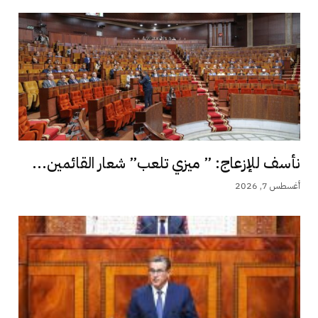
نأسف للإزعاج: ” ميزي تلعب” شعار القائمين...
أغسطس 7, 2026