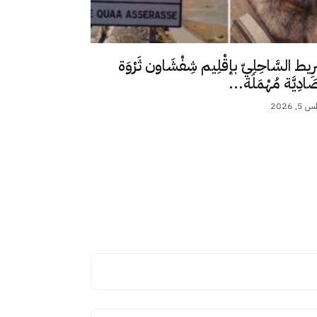
رِيط السَّاحِلِيّ بإقْلِيم شِفْشَاون ثَرْوَة
ِصَادِيَّة مُهْمَلَة...
 2026