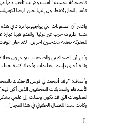
فالصحافة بحسبه “لعبت ولازالت تلعب دورا مهماف
فأهل الحال لاينظر ون إليها بعين الرضا لكونه
واعتبر أن الصعوبات التي يواجهونها تزداد في هذه
تشبه ظروف حرب غير مرئية والعدو فيها عبارة ع
للمعركة بمعية متدخلين آخرين. لقد حان الوقت 
وأبرز أن الصحافيين والصحفيات يواجهون معانا
وتارة أخرى بإسم التعليمات وأحيانا كثيرة بعقلي
وأضاف: “وقد أتيحت لي فرص الإحتكاك بالصحفي
الأصدقاء والصديقات الصحفيين الذين أكن لهم كا
المعلومات التي قد تكون وصلت إلى علمي بشكل 
وكانت سندا للنضال الحقوقي في هذا المجال”.