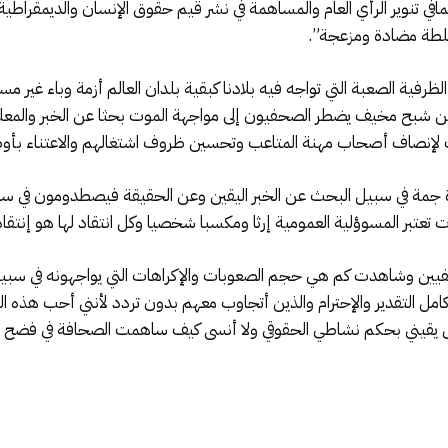
ي تنوير الرأي العام والمساهمة في نشر قيم حقوق الإنسان والديمقراطية
اسلطة مضادة ومزعجة”.
 الظرفية الصعبة التي تواجه فيه بلادنا كبقية بلدان العالم أزمة وباء غي
ن شبح مخيف يضطر الصحفيون إلى مواجهة الموت بحثا عن الخبر والمعلوم
لإنصاف أصحاب مهنة المتاعب وتحسين ظروف اشتغالهم والاعتناء بأوضاعه
ة جمة في سبيل البحث عن الخبر اليقين وعن الحقيقة فيصطدومون في سب
ات تعتبر المسوؤلية العمومية إرثا ومكسبا شخصيا وكل انتقاد لها هو إنتق
ين وشاهدت كم هي حجم الصعوبات والإكراهات التي يواجهونه في سبيل 
مل التقدير والإحترام والذين أتجاوب معهم بدون تردد لأنني أحب هذه ال
يقيني بحكم نشاطي الحقوقي ولا أنسى كيف ساهمت الصحافة في فضح وتعر