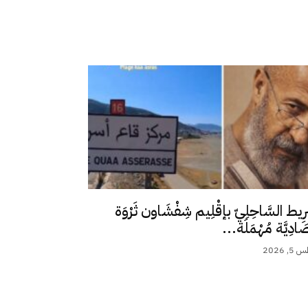
رِيط السَّاحِلِيّ بإقْلِيم شِفْشَاون ثَرْوَة
ِصَادِيَّة مُهْمَلَة...
 2026