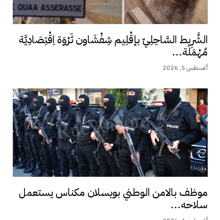
الشَّرِيط السَّاحِلِيّ بإقْلِيم شِفْشَاون ثَرْوَة اِقْتِصَادِيَّة
مُهْمَلَة...
أغسطس 5, 2026
موظف بالامن الوطني بويسلان مكناس يستعمل
سلاحه...