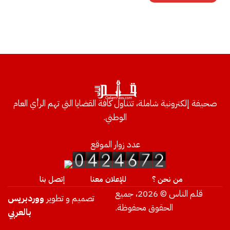
صحيفة إلكترونية شاملة، تتناول كافة القضايا التي تهم الرأي العام
الوطني.
عدد زوار الموقع
من نحن ؟
للإعلان معنا
إتصل بنا
قلم الناس © 2026، جميع
تصميم و تطوير
ووردبريس
الحقوق محفوظة.
بالعربي