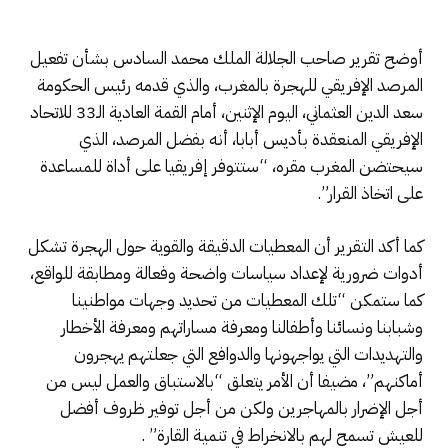
أوضح تقرير صاحب الجلالة الملك محمد السادس بشأن تفعيل
المرصد الإفريقي للهجرة بالمغرب، والذي قدمه رئيس الحكومة
سعد الدين العثماني، اليوم الإثنين، أمام القمة العادية الـ33 للاتحاد
الإفريقي المنعقدة بأديس أبابا، أنه بفضل المرصد، الذي
سيحتضن المغرب مقره، “ستتوفر إفريقيا على أداة للمساعدة
على اتخاذ القرار”.
كما أكد التقرير أن المعطيات الدقيقة والقوية حول الهجرة تشكل
أدوات ضرورية لإعداد سياسات واضحة وفعالة ومطابقة للواقع،
كما ستمكن “تلك المعطيات من تحديد وجهات مواطنينا
وشبابنا ونسائنا وأطفالنا ومعرفة مساراتهم ومعرفة الأخطار
والتهديدات التي يواجهونها والدوافع التي جعلتهم يهجرون
أماكنهم”، مضيفا أن الأمر يتعلق “بالاستباق والعمل ليس من
أجل الإضرار بالمهاجرين ولكن من أجل توفير ظروف أفضل
للعيش تسمح لهم بالانخراط في تنمية القارة” .