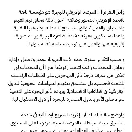
وأبرز التقرير أن المرصد الإفريقي للهجرة هو مؤسسة تابعة
للاتحاد الإفريقي تتمحور وظائفه “حول ثلاثة محاور تهم الفهم
والاستباق والعمل”، والتي ستسمح أنشطته، بطبيعتها التقنية
والعملية، بتكوين معرفة دقيقة بظاهرة الهجرة ورسم صورة
إفريقية عنها والعمل على توحيد سياسة فعالة حولها”.
وحسب التقرير، ستوفر هذه الآلية الجهوية لجمع وتحليل وإدارة
وتبادل المعطيات رافعة لتنمية إفريقيا، مبرزا أن المعطيات لن
تمكن من معرفة درجة تأثير المهاجرين على القطاعات الرئيسية
للتنمية فحسب، بل ستسمح بتقييم السياسات العمومية للدول
الإفريقية في قطاعاتها الاقتصادية وزيادة تأثير الهجرة على التنمية
سواء تعلق الأمر بالدول المصدرة للهجرة أو دول الاستقبال لها.
وأوضح جلالة الملك أن إفريقيا ستربح أيضا آلية في خدمة
التنسيق حيث سيتطلب المرصد تنسيقا مزدوجا على المستوى
الوطني بين مختلف القطاعات، وعلى المستوى القاري بين