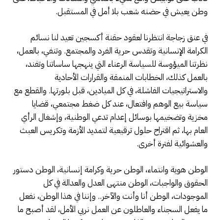
وطن يعيش في حضنه شعب بلا أمل في المستقبل.
في عنق زجاجة انتظرنا لعقود حقنة أكسجين تعيد لنا نسائم
الكرامة الإنسانية وتقدس حرية الفرد والمجتمع. وتنفي، بالعمل،
نظرتنا الميؤوسة للسياسة الرعناء التي ينهجها ساساتنا وتفند،
بالعمل كذلك، الخطابات المنمقة والقرارات الأحادية
والاستراتيجيات الفاشلة، في كل الميادين، قبل بلورتها. والقطع مع
سياسة بيع الوهم وافتعال، عند كل ضغط مجتمعي، قضايا
مخزية وتضخيمها بوسائل إعدام تدعي الوطنية، وإشغال الرأي
العام بها، ثم اقتراح حلول ترقيعية لتمديد الأزمة وتكريس العبث
والعشوائية لفترة أخرى.
الوطن هوية وانتماء، الوطن حرية وكرامة إنسانية، الوطن دستور
الحقوق والواجبات، الوطن منتهى العدل والعدالة في كل
الموجودات، الوطن أنا وأنت والآخر.. وإننا في هذا الوطن، نفعل
ما يفعل السجناء والعاطلون عن العمل نربي الأمل، لقد أصبح ما