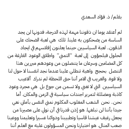
بقلم/ ذ. فؤاد السعدي
لم أعتقد يوما ان ذقوننا مهمة لهذه الدرجة، فدونها لن يجد
الساسة من يضحكون به علينا. تلك هي لعبة الضحك على
الذقون.. لعبة السياسيين حينما يعلنون إفلاسهم في ايجاد
الحلول فيلجؤون إلى لعبة “التمني” واطلاق الوعود الفارغة من
كل المضامين وسرعان ما يتنصلون من وعودهم مبررين هذا
التنصل بحجج واهية تنطلي علينا عندما نجد انفسنا لا حول لنا
ولا قوة. والغريب في الامر أننا حتى اللحظة لم ندرك ألاعيب
السياسيين التي لا تغني ولا تسمن من جوع بل هي مجرد وعود
كاذبة ومضللة لتمرير اجندات سياسية في الزمن والمكان. أما
نحن.. نحن الشعب المغلوب المكلوم نمني النفس بأماني نعي
جيدا بأننا لن نبلغها. هو إذن قدرنا في أن نولي على مصيرنا من
يجعل رغيف عيشنا قاسيا وتطبيبنا ودوائنا عسيرا وتعليمنا ووعينا
صعب المنال. هو اختيارنا ونحن المسؤولون عليه مع العلم أننا