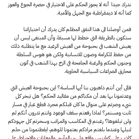
ندرك جيدا أنه لا يجوز الحكم على الاختيار في حضرة الجوع والعوز
كما أنه لا ديمقراطية مع الجهل والأمية.
فمن أوصلنا الى هذا النفق المظلم كان يدرك أن اختياراتنا
ستكون بالطريقة التي خطط لها مسبقا، وأن المبتغى ليس أن
يعيش الشعب في بحبوحة من العيش الرغيد مع ما يتطلبه ذلك
من حفظ للكرامة وصون للانسانية ولكن هو هوس السلطة
وجنون الحكم والرغبة الجامحة في الزج بهذا الشعب في آتون
محارق الصراعات السياسية الخاوية.
فالى أين أنتم ذاهبون بنا أيها الساسة؟ اين بحبوحة العيش التي
وعدتمونا بها بعد أن مكناكم من مقاليد الحكم؟ هل تبخر كل
شيء وصرتم على منوال ما كان قبلكم مجرد قطع غيار في مسار
ثابت ومستمر؟ لماذا رفعتم سقف الوعود وانتم تدرون أنكم لم
ولن تبلغوها؟ رغبتم في المكاسب والمراتب وسخرتم كل جهودكم
لنيلها وعندما بلغتم مرادكم بعتمونا للوهم، ايقظتمونا من حلم
كاذب على كوابيس واقع مليء بالمآسي والمعانات والاحباط، على